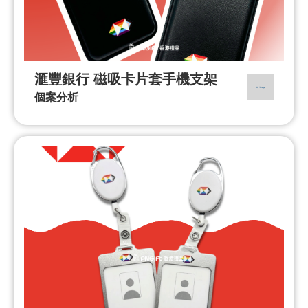
滙豐銀行 磁吸卡片套手機支架
個案分析