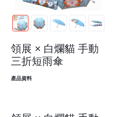
領展 × 白爛貓 手動
三折短雨傘
產品資料