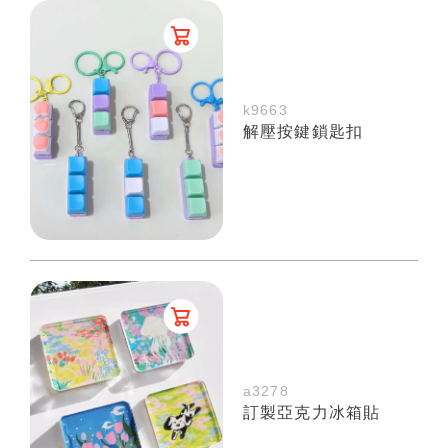
k9663
解壓按鍵鎖匙扣
a3278
訂製亞克力冰箱貼