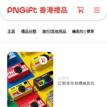
主頁
/
禮品分類
/
旅行/其他用品
/
鑰匙扣 | 襟章
c1253
訂製迷你相機鑰匙扣