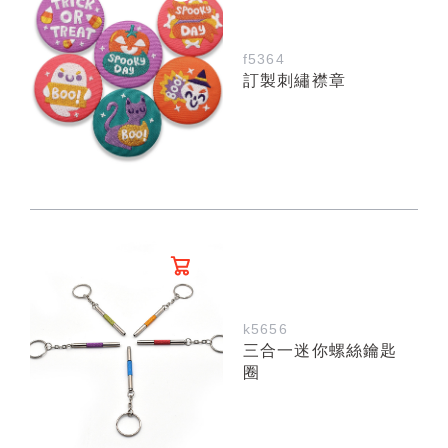
f5364
訂製刺繡襟章
k5656
三合一迷你螺絲鑰匙
圈