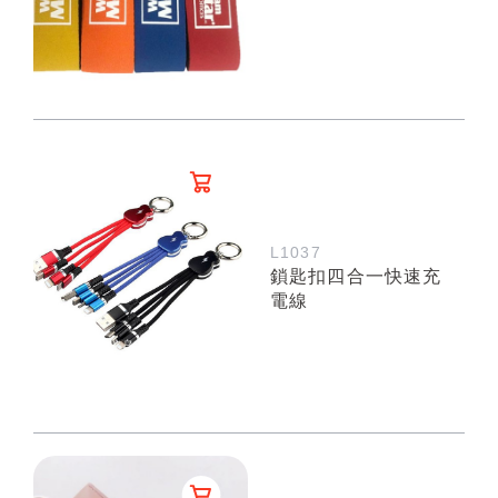
L1037
鎖匙扣四合一快速充
電線