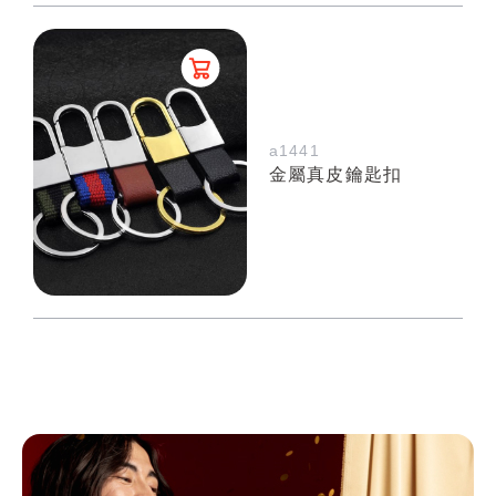
a1441
金屬真皮鑰匙扣