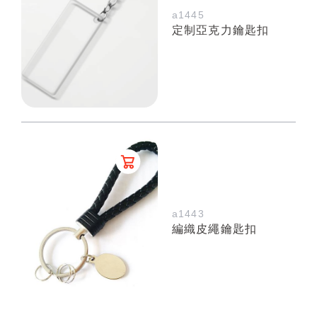
a1445
定制亞克力鑰匙扣
a1443
編織皮繩鑰匙扣