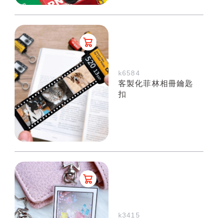
k6584
客製化菲林相冊鑰匙
扣
k3415