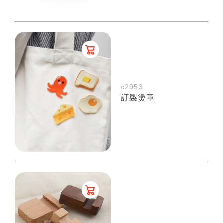
c2953
訂製燙章