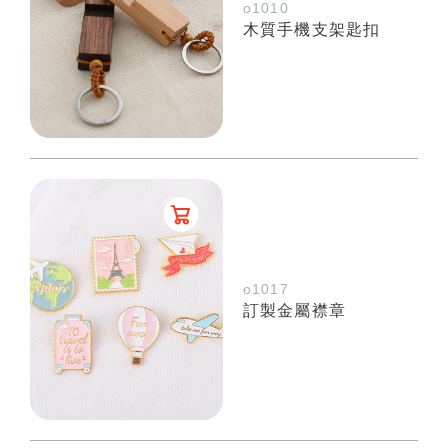
o1010
木質手機支架匙扣
o1017
訂製金屬襟章