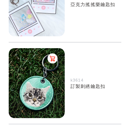
亞克力搖搖樂鑰匙扣
k3614
訂製刺綉鑰匙扣