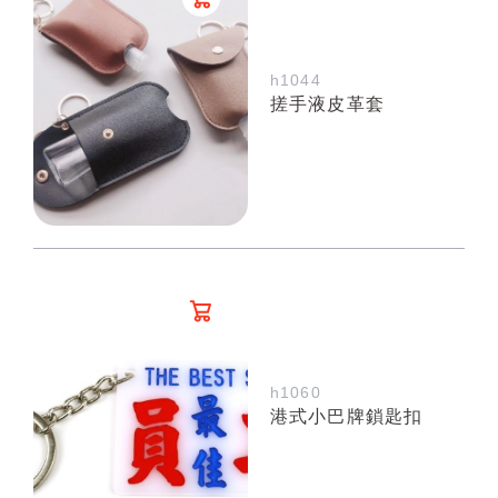
h1044
搓手液皮革套
h1060
港式小巴牌鎖匙扣