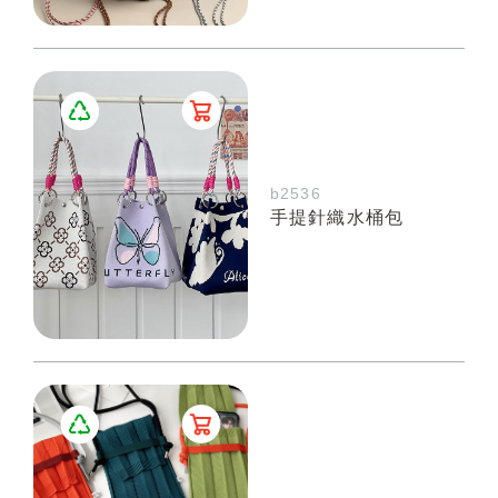
b2536
手提針織水桶包