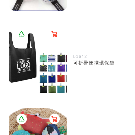
b1642
可折疊便携環保袋