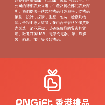
的客制商務禮品，紀念品，及宣傅贈品等。本
公司的總部設於香港，生產及質檢部門設於深
圳。我們提供一站式的禮品訂製服務，從禮品
策劃，設計，採購，生產，包裝，檢察到物
流，全程由專人監管，並由合乎規格的優質廠
家製造，絕不馬虎，以確保貨品的質素和貨
期。歡迎訂製USB、電話充電器、筆、環保
袋、雨傘、旅行等各類禮品。
現今環保意識日益增強的社會背景下， 環保
產品系列以其卓越的環保特性和實用性，成為
公司與企業客人熱烈歡迎的選擇。所採用的各
類生產原材料，包括采之綿布、無紡布、網紗
以及尼龍布等，均嚴格符合安全標準，為客人
提供了安全可靠的使用體驗。
在定制環保袋方面， 我們展示出極高的效率