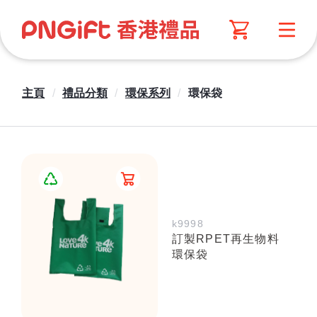
主頁
/
禮品分類
/
環保系列
/
環保袋
k9998
訂製RPET再生物料
環保袋