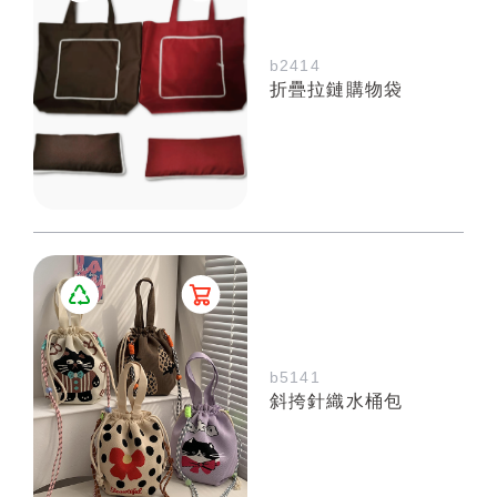
b2414
折疊拉鏈購物袋
b5141
斜挎針織水桶包