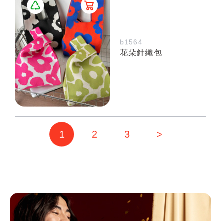
b1564
花朵針織包
1
2
3
>