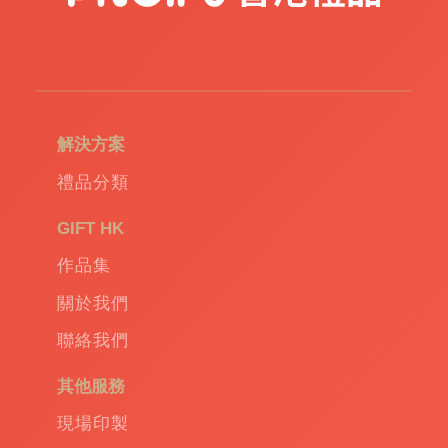
和創造力。我們承諾，在收到客人的需求後，
保證在短短四小時內完成從問卷下達至最終報
價的過程。這不僅大大節省了您的時間，也體
現了我們對客人需求的敬重和快速反應能力。
解決方案
除了優質的原材料和快速的報價響應外，更備
有專業的物流團隊。他們具有豐富的物流經
禮品分類
驗，能夠確保禮品在最短的時間內被准確地送
達客人手中。在運輸過程中，物流團隊始終保
GIFT HK
持對禮品的極致呵護，以確保產品質量不受
作品集
損。此外，他們還根據客人需求提供個性化的
配送方案，讓每一份禮物都能傳遞出最完美的
關於我們
祝福。
聯絡我們
其他服務
我們不僅注重產品質量與服務，更承諾將環保
理念深植於每一個產品和服務中。我們將持續
現場印製
努力，通過創新和協作，為客人提供更優質的