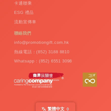
卡通聯乘
環保禮品選擇，共同為地球環境的改善與可持
續發展做出貢獻。
ESG 禮品
流動宣傳車
環保袋，這個看似微不足道的日常用品，實則
聯絡我們
承載著我們對香港生態環境的責任與擔當。它
不僅僅是一個簡單的包裝容器，更是我們對環
info@promotiongift.com.hk
保理念的實踐和推廣。
熱線電話：(852) 3188 8810
Whatsapp：(852) 6551 3098
隨著人們對環境保護意識的提高，環保袋已經
成為我們生活中不可或缺的一部分。無論是在
超市購物，還是在街頭巷尾的小攤，環保袋的
出現越來越受到人們的歡迎。它的普及不僅減
少了塑膠袋的使用，還促進了循環經濟的發
展。
繁體中文