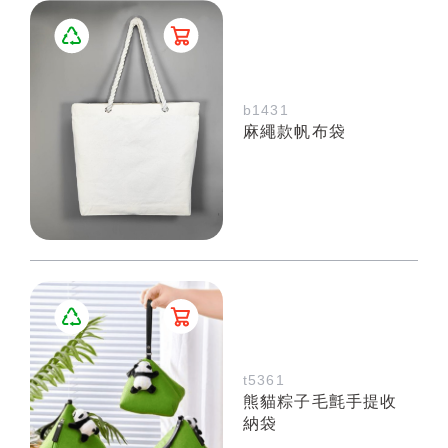
b1431
麻繩款帆布袋
t5361
熊貓粽子毛氈手提收
納袋