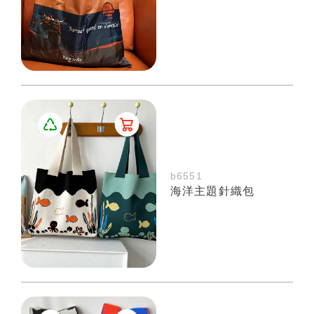
b6551
海洋主題針織包