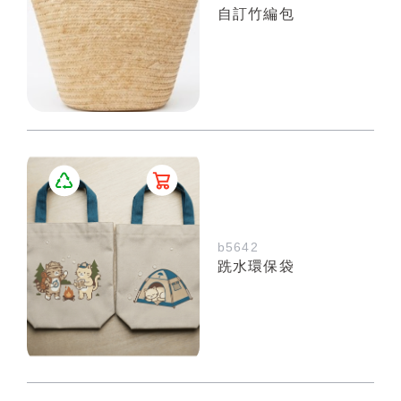
自訂竹編包
b5642
跣水環保袋