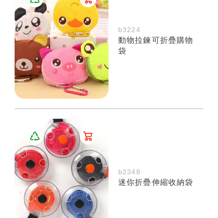
b3224
動物拉鍊可折疊購物
袋
b2348
迷你折疊伸縮收納袋