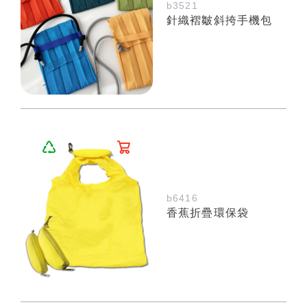
b3521
針織褶皺斜挎手機包
b6416
香蕉折疊環保袋