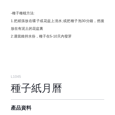
-種子種植方法:
1.把紙張放在碟子或花盆上澆水;或把種子泡30分鐘，然後
放在有泥土的花盆裏
2:適當維持水份，種子在5-10天內發芽
L1045
種子紙月曆
產品資料