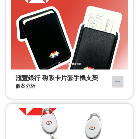
滙豐銀行 磁吸卡片套手機支架
個案分析