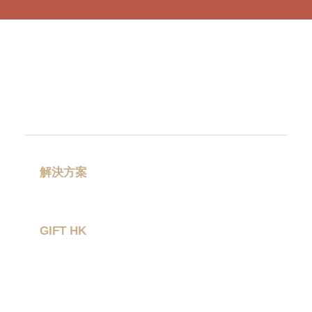
品
|
紀
念
品
|
公
司
禮
品
|
訂
造
USB
|
解決方案
訂
禮品分類
造
環
GIFT HK
保
袋
|
作品集
環
關於我們
保
禮
聯絡我們