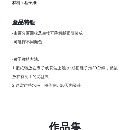
材料：
種子紙
產品特點
-由百分百回收及生物可降解紙張所製成
-可選擇不同顏色
-種子種植方法:
1.把紙張放在碟子或花盆上澆水;或把種子泡30分鐘，然後
放在有泥土的花盆裏
2:適當維持水份，種子在5-10天內發芽
作品集