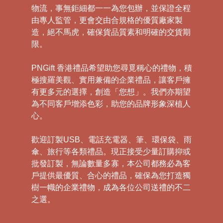
物流，事無鉅細都一一為您包辦，並保證全程
由專人監管，更會交由合規格的優質廠家製
造，絕不馬虎，確保貨品質素和明確的交貨期
限。
PNGift 香港禮品希望助您尋覓稱心的禮物，積
極搜羅美觀、實用兼備的企業禮品，讓客戶擁
有更多元的選擇，創造「您想」。我們亦期望
為不同客戶增添色彩，助您的品牌形象深植人
心。
歡迎訂製USB、電話充電器、筆、環保袋、雨
傘、旅行等各類禮品。現正接受少量訂購抑或
批發訂製，無論數量多寡，本公司都務必為客
戶提供最優質、合心的禮品，確保為您打造獨
樹一幟的企業禮物，成為各位公司送禮的不二
之選。
禮