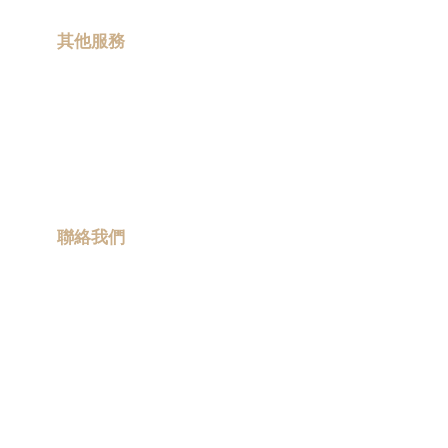
品
|
Promotional
其他服務
gift
|
現場印製
Corporate
gift
|
卡通聯乘
商
務
ESG 禮品
禮
流動宣傳車
品
|
訂
聯絡我們
造
保
info@promotiongift.com.hk
溫
熱線電話：(852) 3188 8810
杯
|
訂
Whatsapp：(852) 6551 3098
造
雨
傘
|
夾