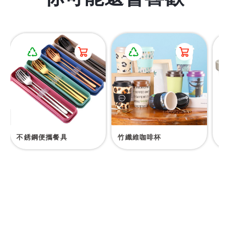
不銹鋼便攜餐具
竹纖維咖啡杯
咖