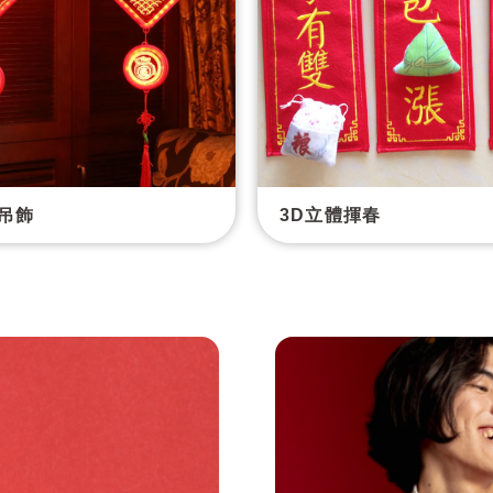
吊飾
3D立體揮春