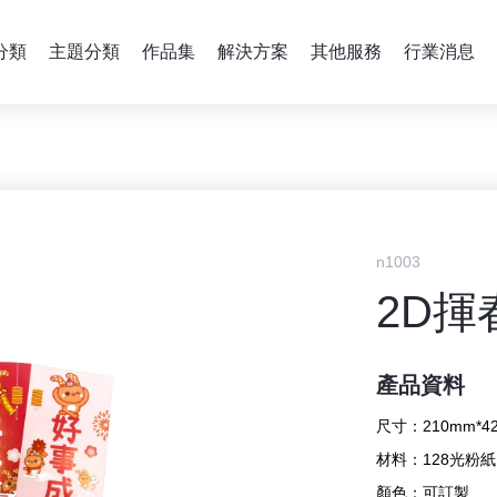
分類
主題分類
作品集
解決方案
其他服務
行業消息
n1003
2D揮
產品資料
尺寸：
210mm*4
材料：
128光粉紙
顏色：
可訂製