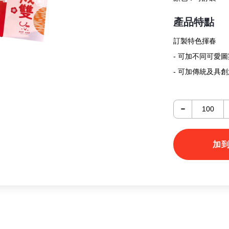
產品特點
訂製特色揮春
- 可加不同可愛
- 可加傳統及具
-
加