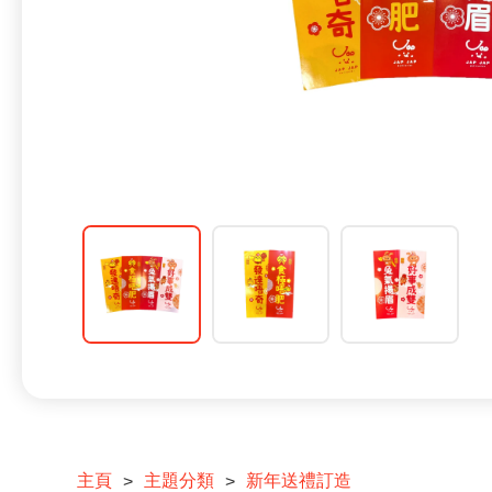
主頁
主題分類
新年送禮訂造
>
>