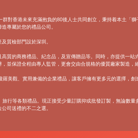
，由一群對香港未來充滿抱負的80後人士共同創立，秉持着本土
締造專屬於您的禮品公司。
產及質檢部門設於深圳。
且高質的商務禮品、紀念品，及宣傳贈品等。同時，亦提供一站
辦，並保證全程由專人監管，更會交由合規格的優質廠家製造，
，積極搜羅美觀、實用兼備的企業禮品，讓客戶擁有更多元的選擇，
傘、旅行等各類禮品。現正接受少量訂購抑或批發訂製，無論數量
位公司送禮的不二之選。