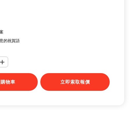
圖案
創意的祝賀語
+
到購物車
立即索取報價