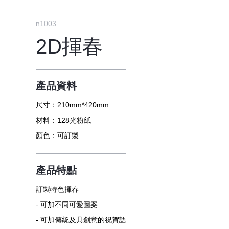
n1003
2D揮春
產品資料
尺寸：
210mm*420mm
材料：
128光粉紙
顏色：
可訂製
產品特點
訂製特色揮春
- 可加不同可愛圖案
- 可加傳統及具創意的祝賀語