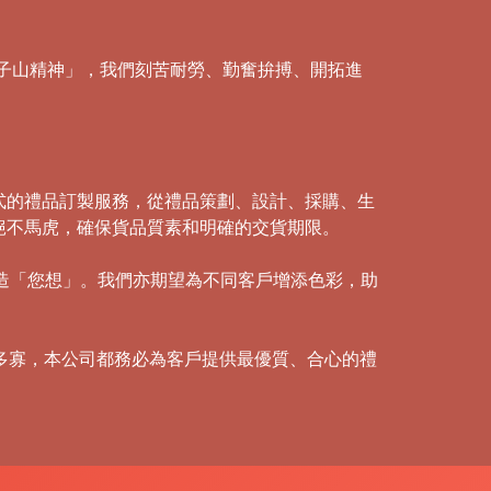
「獅子山精神」，我們刻苦耐勞、勤奮拚搏、開拓進
式的禮品訂製服務，從禮品策劃、設計、採購、生
絕不馬虎，確保貨品質素和明確的交貨期限。
創造「您想」。我們亦期望為不同客戶增添色彩，助
多寡，本公司都務必為客戶提供最優質、合心的禮