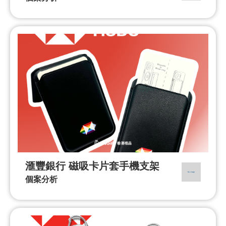
滙豐銀行 磁吸卡片套手機支架
個案分析