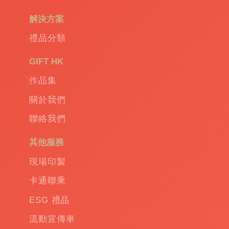
袋
|
解決方案
環
保
禮品分類
禮
品
|
GIFT HK
Promotional
作品集
gift
|
Corporate
關於我們
gift
|
聯絡我們
商
務
其他服務
禮
品
|
現場印製
訂
卡通聯乘
造
保
ESG 禮品
溫
流動宣傳車
杯
|