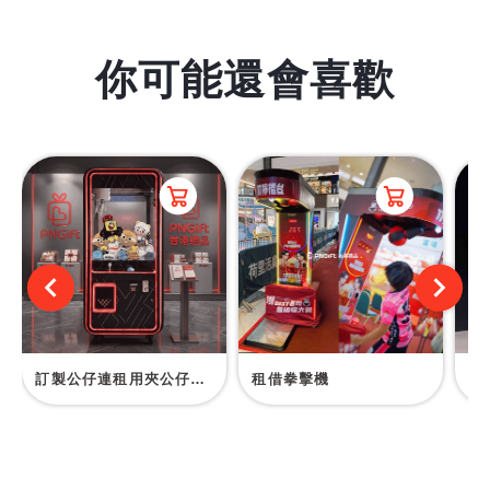
你可能還會喜歡
訂製公仔連租用夾公仔機服務
租借拳擊機
租