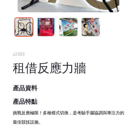
c2353
租借反應力牆
產品資料
產品特點
挑戰反應極限！多種模式切換，是考驗手腦協調與專注力的
最佳競技設施。