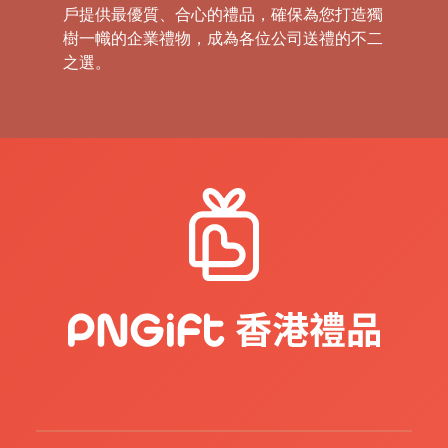
戶提供最優質、合心的禮品，確保為您打造獨
樹一幟的企業禮物，成為各位公司送禮的不二
之選。
禮
品
|
紀
念
品
|
公
司
禮
品
|
訂
造
USB
|
訂
造
環
保