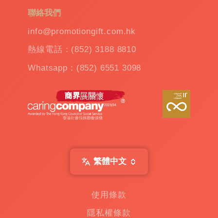
訂
聯絡我們
造
雨
info@promotiongift.com.hk
傘
|
熱線電話：(852) 3188 8810
夾
公
Whatsapp：(852) 6551 3098
仔
機
出
租
|
扭
蛋
機
出
繁體中文
租
|
贈
使用條款
品
隱私權條款
|