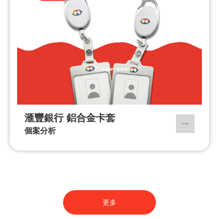
滙豐銀行 鋁合金卡套
個案分析
更多