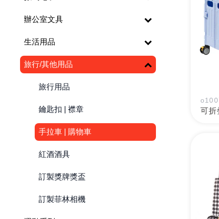
辦公室文具
生活用品
旅行/其他用品
旅行用品
o100
鑰匙扣 | 襟章
可折
手拉車 | 購物車
紅酒酒具
訂製獎牌獎盃
訂製菲林相機