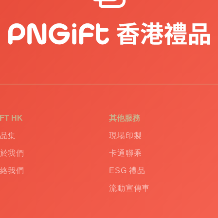
IFT HK
其他服務
品集
現場印製
於我們
卡通聯乘
絡我們
ESG 禮品
流動宣傳車