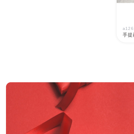
a126
手提