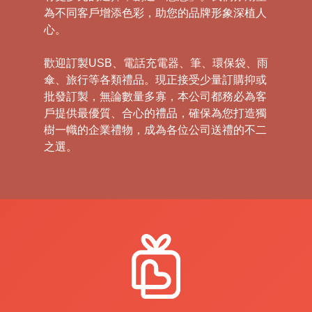
為不同客戶增添色彩，助您的品牌形象深植人
心。
歡迎訂製USB、電話充電器、筆、環保袋、雨
傘、旅行等各類禮品。現正接受少量訂購抑或
批發訂製，無論數量多寡，本公司都務必為客
戶提供最優質、合心的禮品，確保為您打造獨
樹一幟的企業禮物，成為各位公司送禮的不二
之選。
禮
品
|
紀
念
品
|
公
司
禮
品
|