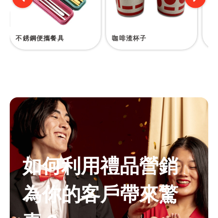
不銹鋼便攜餐具
咖啡渣杯子
種
如何利用禮品營銷
為你的客戶帶來驚