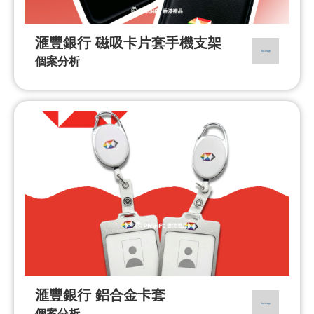
滙豐銀行 磁吸卡片套手機支架
個案分析
滙豐銀行 鋁合金卡套
個案分析