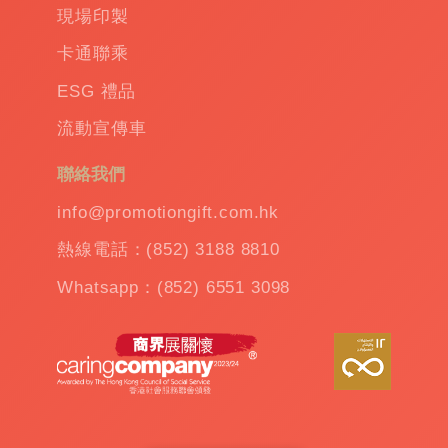
品
|
現場印製
訂
卡通聯乘
造
保
ESG 禮品
溫
流動宣傳車
杯
|
訂
聯絡我們
造
雨
info@promotiongift.com.hk
傘
|
熱線電話：(852) 3188 8810
夾
公
Whatsapp：(852) 6551 3098
仔
機
出
租
|
扭
蛋
機