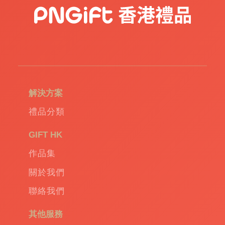
訂
造
USB
|
訂
造
環
保
袋
|
解決方案
環
保
禮品分類
禮
品
|
GIFT HK
Promotional
作品集
gift
|
Corporate
關於我們
gift
|
聯絡我們
商
務
其他服務
禮