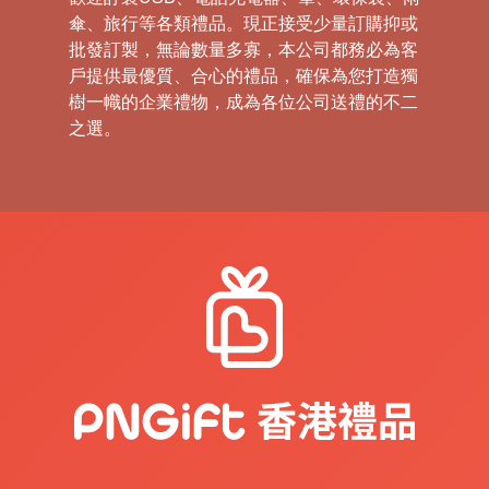
傘、旅行等各類禮品。現正接受少量訂購抑或
批發訂製，無論數量多寡，本公司都務必為客
戶提供最優質、合心的禮品，確保為您打造獨
樹一幟的企業禮物，成為各位公司送禮的不二
之選。
禮
品
|
紀
念
品
|
公
司
禮
品
|
訂
造
USB
|
訂