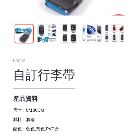
b0028
自訂行李帶
產品資料
尺寸：
5*180CM
材料：
滌綸
顏色：
藍色,黃色,PVC盒