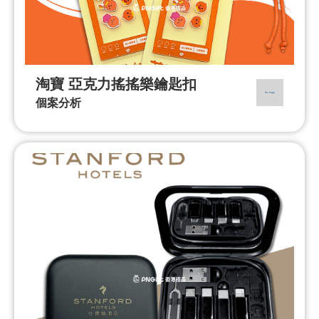
淘寶 亞克力搖搖樂鑰匙扣
個案分析