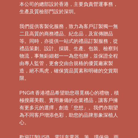
本公司的總部設於香港，主要負責營運事務，
生產及質檢部門設於深圳。
我們提供客製化服務，致力為客戶訂製獨一無
二且高質的商務禮品、紀念品，及宣傳贈品
等。同時，亦提供一站式的禮品訂製服務，從
禮品策劃、設計、採購、生產、包裝、檢察到
物流，事無鉅細都一一為您包辦，並保證全程
由專人監管，更會交由合規格的優質廠家製
造，絕不馬虎，確保貨品質素和明確的交貨期
限。
PNGift 香港禮品希望助您尋覓稱心的禮物，積
極搜羅美觀、實用兼備的企業禮品，讓客戶擁
有更多元的選擇，創造「您想」。我們亦期望
為不同客戶增添色彩，助您的品牌形象深植人
心。
歡迎訂製USB、電話充電器、筆、環保袋、雨