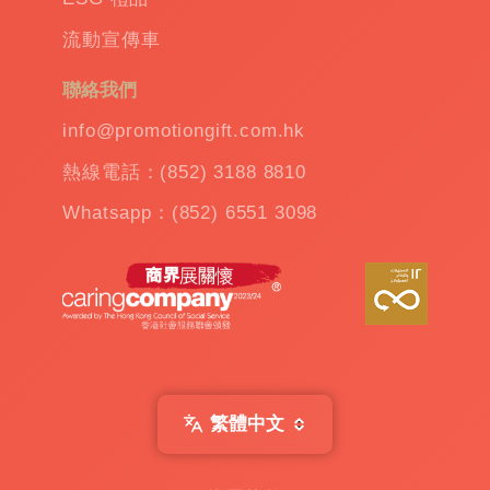
溫
流動宣傳車
杯
|
訂
聯絡我們
造
雨
info@promotiongift.com.hk
傘
|
熱線電話：(852) 3188 8810
夾
公
Whatsapp：(852) 6551 3098
仔
機
出
租
|
扭
蛋
機
出
繁體中文
租
|
贈