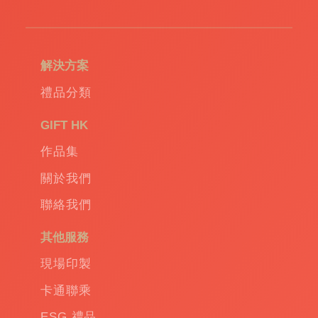
造
環
保
袋
|
解決方案
環
保
禮品分類
禮
品
|
GIFT HK
Promotional
作品集
gift
|
Corporate
關於我們
gift
|
聯絡我們
商
務
其他服務
禮
品
|
現場印製
訂
卡通聯乘
造
保
ESG 禮品