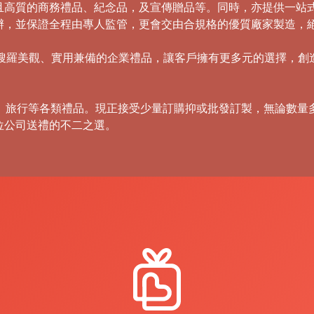
且高質的商務禮品、紀念品，及宣傳贈品等。同時，亦提供一站
辦，並保證全程由專人監管，更會交由合規格的優質廠家製造，
，積極搜羅美觀、實用兼備的企業禮品，讓客戶擁有更多元的選擇，
傘、旅行等各類禮品。現正接受少量訂購抑或批發訂製，無論數量
位公司送禮的不二之選。