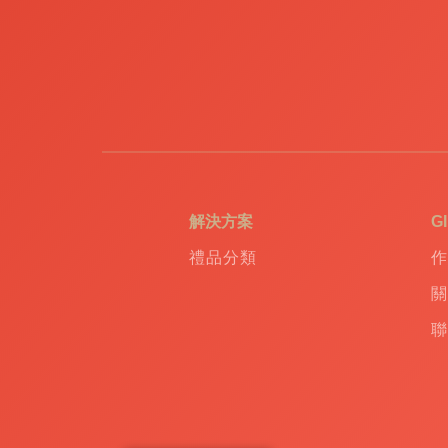
USB
|
訂
造
環
保
袋
|
環
保
禮
解決方案
G
品
|
禮品分類
作
Promotional
gift
|
關
Corporate
聯
gift
|
商
務
禮
品
|