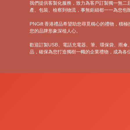
我們提供客製化服務，致力為客戶訂製獨一無二
產、包裝、檢察到物流，事無鉅細都一一為您包
PNGift 香港禮品希望助您尋覓稱心的禮物
您的品牌形象深植人心。
歡迎訂製USB、電話充電器、筆、環保袋、雨
品，確保為您打造獨樹一幟的企業禮物，成為各
禮
品
|
紀
念
品
|
公
司
禮
品
|
訂
造