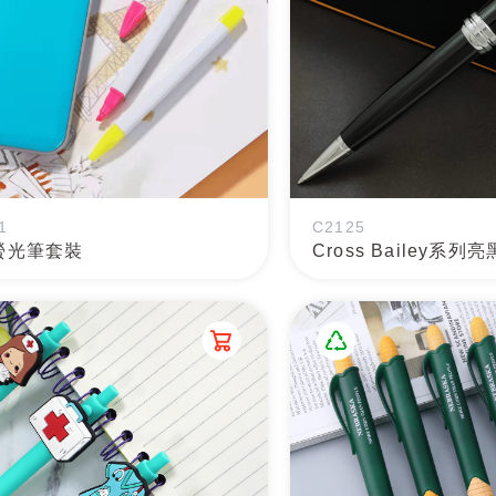
1
C2125
螢光筆套裝