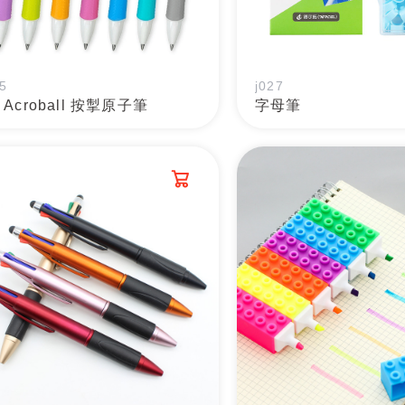
5
j027
ot Acroball 按掣原子筆
字母筆