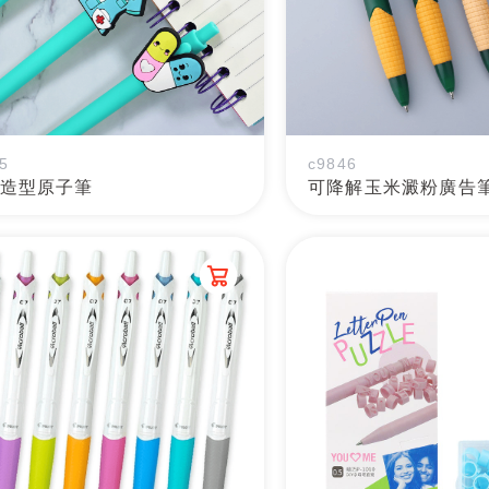
5
c9846
C造型原子筆
可降解玉米澱粉廣告