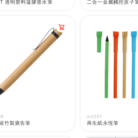
ET 透明塑料凝膠墨水筆
二合一金屬觸控原子
08
m1007
縮竹製廣告筆
再生紙永恆筆