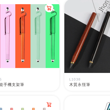
6
L1038
能手機支架筆
木質永恆筆