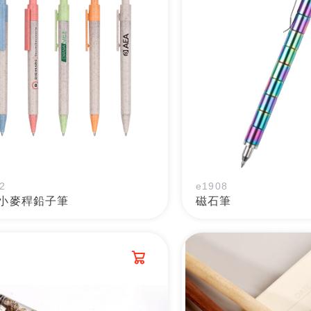
2
e1908
小麥稈鉛子筆
磁石筆