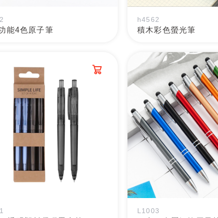
2
h4562
功能4色原子筆
積木彩色螢光筆
1
L1003