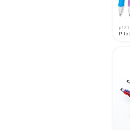
p131
Pil