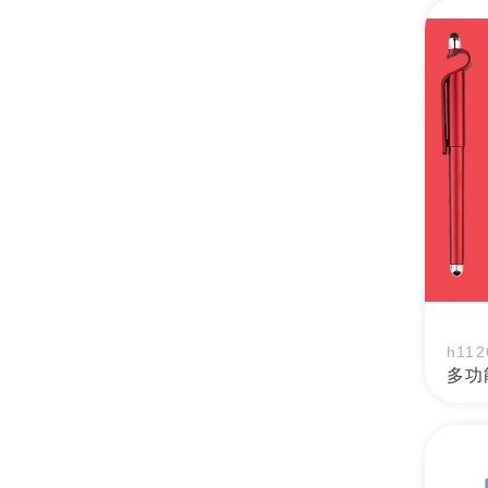
h112
多功