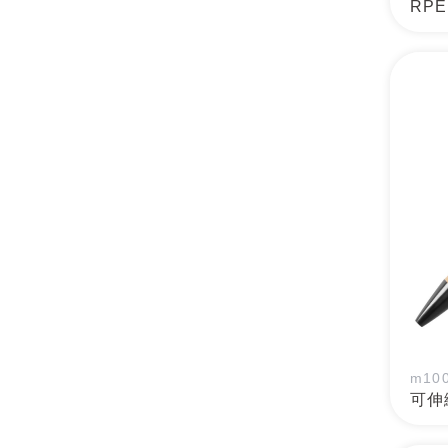
RP
m10
可伸