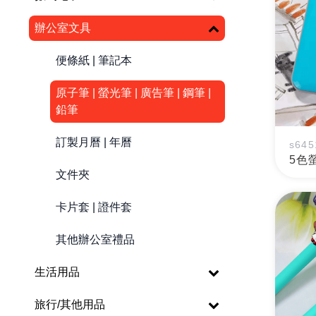
辦公室文具
便條紙 | 筆記本
原子筆 | 螢光筆 | 廣告筆 | 鋼筆 |
鉛筆
訂製月曆 | 年曆
s645
5色
文件夾
卡片套 | 證件套
其他辦公室禮品
生活用品
旅行/其他用品