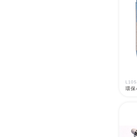
L105
環保