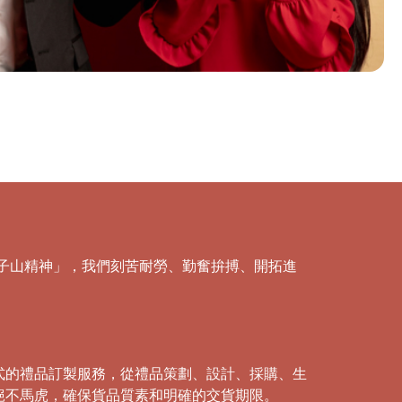
「獅子山精神」，我們刻苦耐勞、勤奮拚搏、開拓進
式的禮品訂製服務，從禮品策劃、設計、採購、生
絕不馬虎，確保貨品質素和明確的交貨期限。