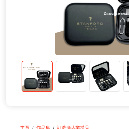
主頁
作品集
訂造酒店業禮品
/
/