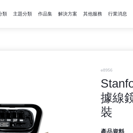
分類
主題分類
作品集
解決方案
其他服務
行業消息
e8956
Stan
據線
裝
產品資料