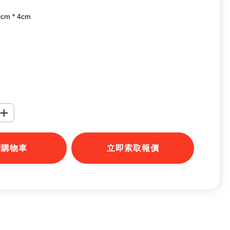
0cm * 4cm
+
到購物車
立即索取報價