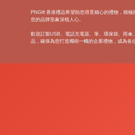
PNGift 香港禮品希望助您尋覓稱心的禮物
您的品牌形象深植人心。
歡迎訂製USB、電話充電器、筆、環保袋、雨
品，確保為您打造獨樹一幟的企業禮物，成為各
禮
品
|
紀
念
品
|
公
司
禮
品
|
訂
造
USB
|