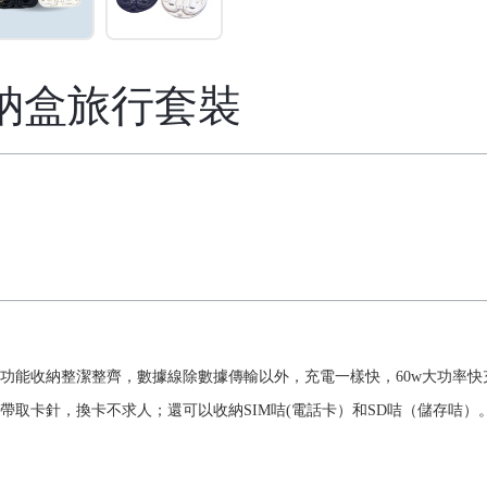
納盒旅行套裝
功能收納整潔整齊，數據線除數據傳輸以外，充電一樣快，60w大功率
帶取卡針，換卡不求人；還可以收納SIM咭(電話卡）和SD咭（儲存咭