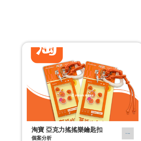
淘寶 亞克力搖搖樂鑰匙扣
個案分析