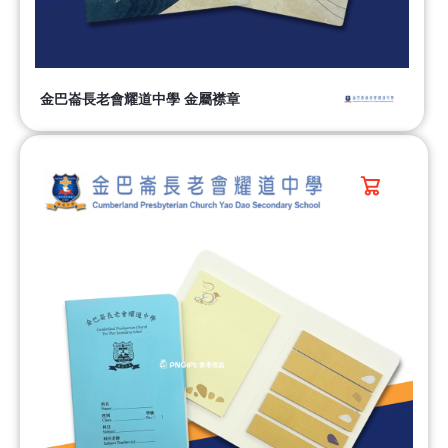
金巴崙長老會耀道中學 金屬襟章