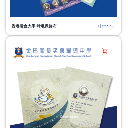
香港浸會大學 蜂蠟保鮮布