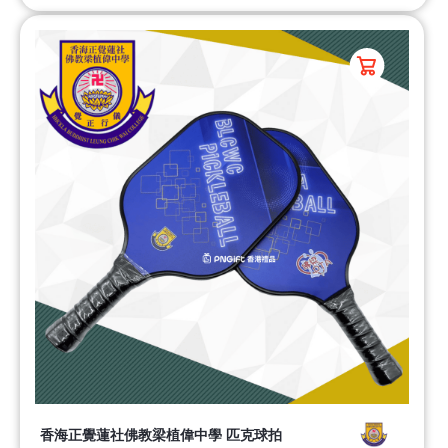
香海正覺蓮社佛教梁植偉中學 匹克球拍