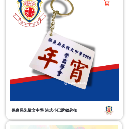
保良局朱敬文中學 港式小巴牌鎖匙扣