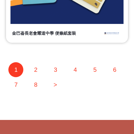
金巴崙長老會耀道中學 便條紙套裝
1
2
3
4
5
6
7
8
>