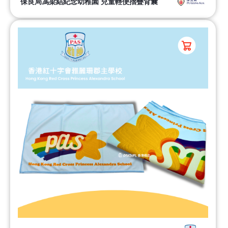
保良局馮梁結紀念幼稚園 兒童輕便摺疊背囊