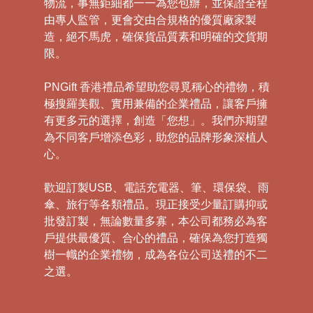
物流，事無鉅細都一一為您包辦，並保證全程
由專人監管，更會交由合規格的優質廠家製
造，絕不馬虎，確保貨品質素和明確的交貨期
限。
PNGift 香港禮品希望助您尋覓稱心的禮物，積
極搜羅美觀、實用兼備的企業禮品，讓客戶擁
有更多元的選擇，創造「您想」。我們亦期望
為不同客戶增添色彩，助您的品牌形象深植人
心。
歡迎訂製USB、電話充電器、筆、環保袋、雨
傘、旅行等各類禮品。現正接受少量訂購抑或
批發訂製，無論數量多寡，本公司都務必為客
戶提供最優質、合心的禮品，確保為您打造獨
樹一幟的企業禮物，成為各位公司送禮的不二
之選。
禮
品
|