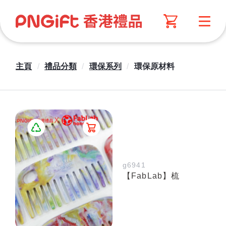
主頁
/
禮品分類
/
環保系列
/
環保原材料
g6941
【FabLab】梳