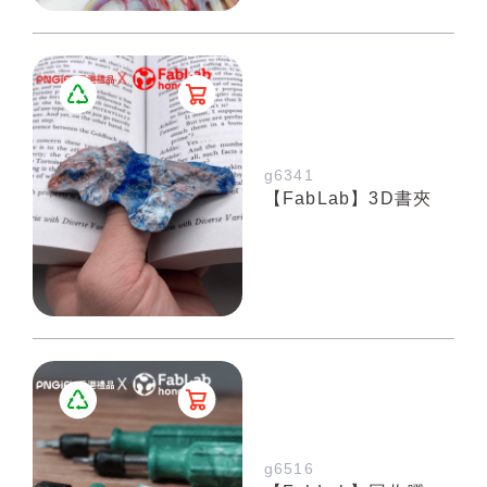
g6341
【FabLab】3D書夾
g6516