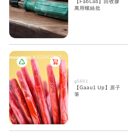
【FabLab】回收膠
萬用螺絲批
g5601
【Gaau1 Up】原子
筆