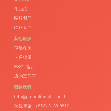
Promotional
作品集
gift
|
Corporate
關於我們
gift
|
聯絡我們
商
務
其他服務
禮
品
|
現場印製
訂
卡通聯乘
造
保
ESG 禮品
溫
流動宣傳車
杯
|
訂
聯絡我們
造
雨
info@promotiongift.com.hk
傘
|
熱線電話：(852) 3188 8810
夾