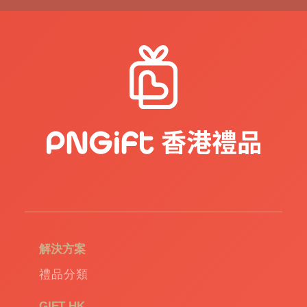
紀
念
品
|
公
司
禮
品
|
訂
造
USB
|
訂
造
環
保
袋
|
解決方案
環
保
禮品分類
禮
品
|
GIFT HK