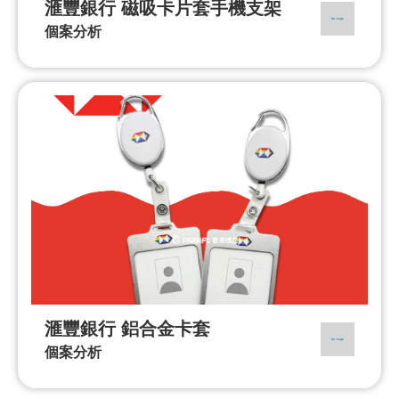
滙豐銀行 磁吸卡片套手機支架
個案分析
滙豐銀行 鋁合金卡套
個案分析