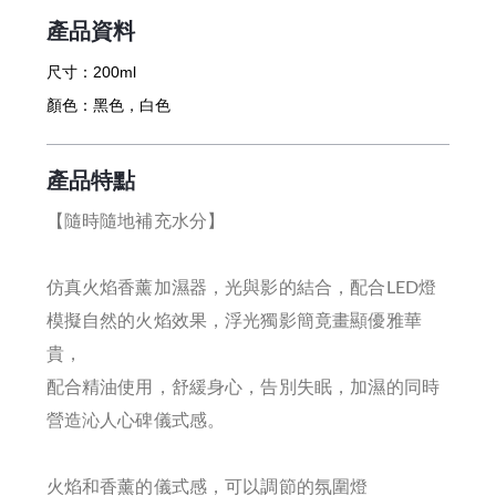
產品資料
尺寸：
200ml
顏色：
黑色，白色
產品特點
【隨時隨地補充水分】
仿真火焰香薰加濕器，光與影的結合，配合LED燈
模擬自然的火焰效果，浮光獨影簡竟畫顯優雅華
貴，
配合精油使用，舒緩身心，告別失眠，加濕的同時
營造沁人心碑儀式感。
火焰和香薰的儀式感，可以調節的氛圍燈