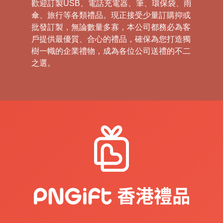
歡迎訂製USB、電話充電器、筆、環保袋、雨
傘、旅行等各類禮品。現正接受少量訂購抑或
批發訂製，無論數量多寡，本公司都務必為客
戶提供最優質、合心的禮品，確保為您打造獨
樹一幟的企業禮物，成為各位公司送禮的不二
之選。
禮
品
|
紀
念
品
|
公
司
禮
品
|
訂
造
USB
|
訂