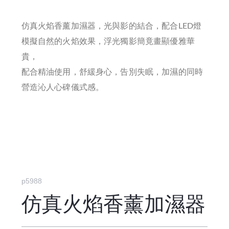
仿真火焰香薰加濕器，光與影的結合，配合LED燈
模擬自然的火焰效果，浮光獨影簡竟畫顯優雅華
貴，
配合精油使用，舒緩身心，告別失眠，加濕的同時
營造沁人心碑儀式感。
火焰和香薰的儀式感，可以調節的氛圍燈
超大容量 水霧輕薄細膩
百搭場景用香氛治癒生活
p5988
仿真火焰香薰加濕器