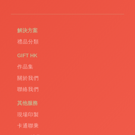
造
環
保
袋
|
解決方案
環
保
禮品分類
禮
品
|
GIFT HK
Promotional
作品集
gift
|
Corporate
關於我們
gift
|
聯絡我們
商
務
其他服務
禮
品
|
現場印製
訂
卡通聯乘
造
保