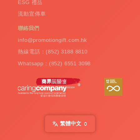
ESG 禮品
溫
流動宣傳車
杯
|
訂
聯絡我們
造
雨
info@promotiongift.com.hk
傘
|
熱線電話：(852) 3188 8810
夾
公
Whatsapp：(852) 6551 3098
仔
機
出
租
|
扭
蛋
機
出
繁體中文
租
|