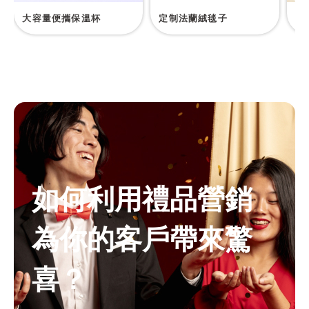
大容量便攜保溫杯
定制法蘭絨毯子
迷
如何利用禮品營銷
為你的客戶帶來驚
喜？