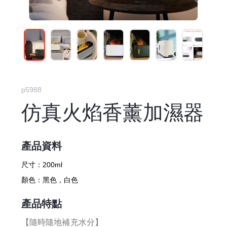
p5988
仿真火焰香薰加濕器
產品資料
尺寸：
200ml
顏色：
黑色，白色
產品特點
【隨時隨地補充水分】