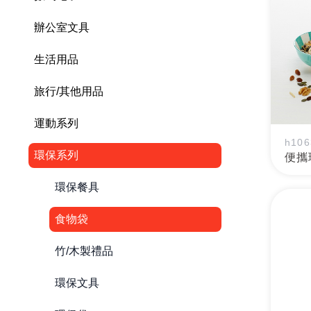
辦公室文具
生活用品
旅行/其他用品
運動系列
h106
環保系列
便攜
環保餐具
食物袋
竹/木製禮品
環保文具