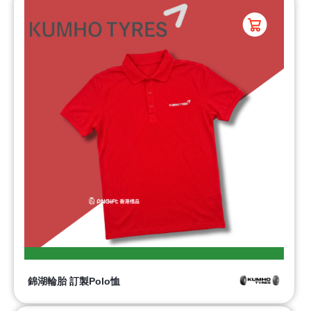
錦湖輪胎 訂製Polo恤