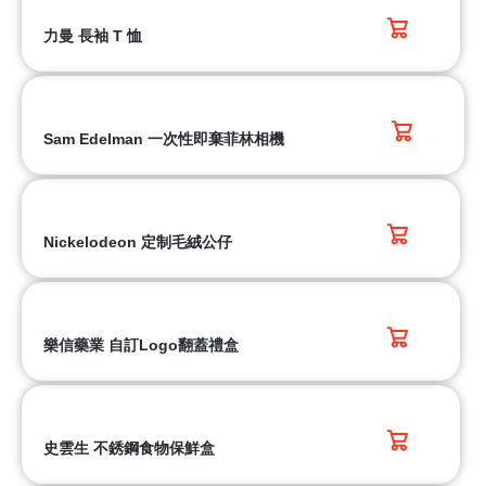
力曼 長袖 T 恤
Sam Edelman 一次性即棄菲林相機
Nickelodeon 定制毛絨公仔
樂信藥業 自訂Logo翻蓋禮盒
史雲生 不銹鋼食物保鮮盒