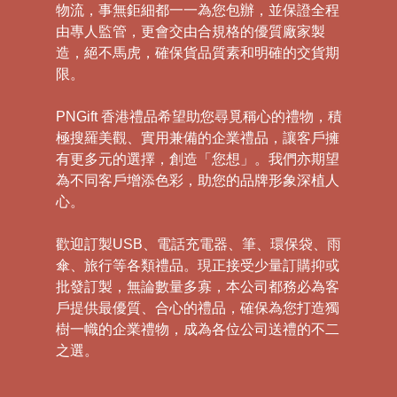
物流，事無鉅細都一一為您包辦，並保證全程
由專人監管，更會交由合規格的優質廠家製
造，絕不馬虎，確保貨品質素和明確的交貨期
限。
PNGift 香港禮品希望助您尋覓稱心的禮物，積
極搜羅美觀、實用兼備的企業禮品，讓客戶擁
有更多元的選擇，創造「您想」。我們亦期望
為不同客戶增添色彩，助您的品牌形象深植人
心。
歡迎訂製USB、電話充電器、筆、環保袋、雨
傘、旅行等各類禮品。現正接受少量訂購抑或
批發訂製，無論數量多寡，本公司都務必為客
戶提供最優質、合心的禮品，確保為您打造獨
樹一幟的企業禮物，成為各位公司送禮的不二
之選。
禮
品
|