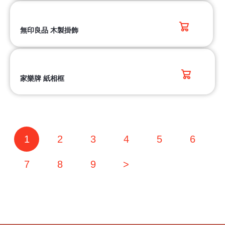
無印良品 木製掛飾
家樂牌 紙相框
1
2
3
4
5
6
7
8
9
>