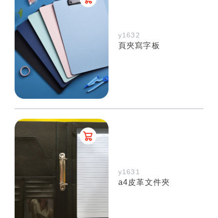
y1632
頁夾寫字板
y1631
a4皮革文件夾