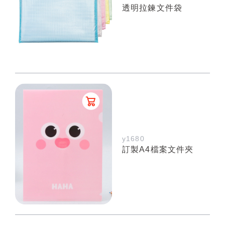
透明拉鍊文件袋
y1680
訂製A4檔案文件夾