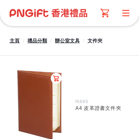
主頁
/
禮品分類
/
辦公室文具
/
文件夾
f5695
A4 皮革證書文件夾