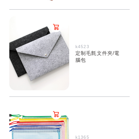
k4523
定制毛氈文件夾/電
腦包
k1365