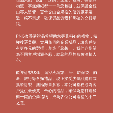
物流，事無鉅細都一一為您包辦，並保證全程
由專人監管，更會交由合規格的優質廠家製
造，絕不馬虎，確保貨品質素和明確的交貨期
限。
PNGift 香港禮品希望助您尋覓稱心的禮物，積
極搜羅美觀、實用兼備的企業禮品，讓客戶擁
有更多元的選擇，創造「您想」。我們亦期望
為不同客戶增添色彩，助您的品牌形象深植人
心。
歡迎訂製USB、電話充電器、筆、環保袋、雨
傘、旅行等各類禮品。現正接受少量訂購抑或
批發訂製，無論數量多寡，本公司都務必為客
戶提供最優質、合心的禮品，確保為您打造獨
樹一幟的企業禮物，成為各位公司送禮的不二
之選。
禮