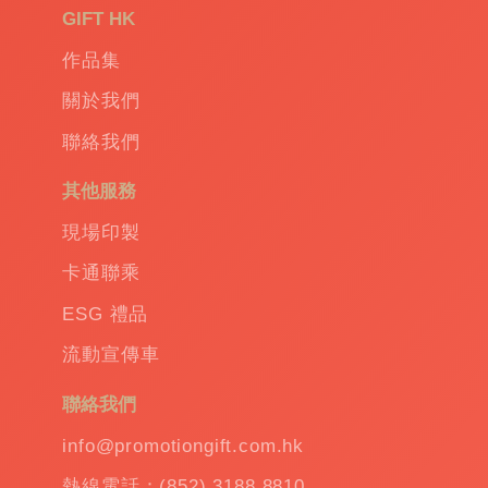
品
|
GIFT HK
Promotional
作品集
gift
|
Corporate
關於我們
gift
|
聯絡我們
商
務
其他服務
禮
品
|
現場印製
訂
卡通聯乘
造
保
ESG 禮品
溫
流動宣傳車
杯
|
訂
聯絡我們
造
雨
info@promotiongift.com.hk
傘
|
熱線電話：(852) 3188 8810
夾