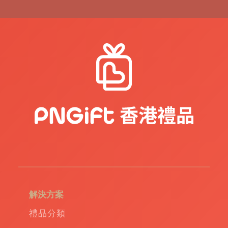
品
|
紀
念
品
|
公
司
禮
品
|
訂
造
USB
|
訂
造
環
保
袋
|
解決方案
環
保
禮品分類
禮