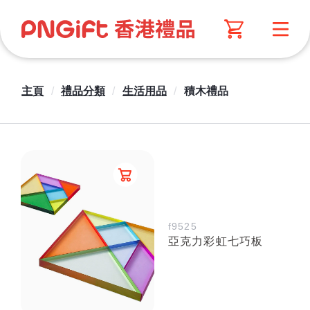
主頁
/
禮品分類
/
生活用品
/
積木禮品
f9525
亞克力彩虹七巧板