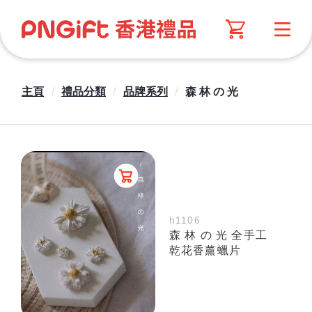
主頁
/
禮品分類
/
品牌系列
/
森 林 の 光
h1106
森 林 の 光 全手工
乾花香薰蠟片