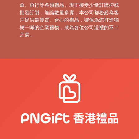
傘、旅行等各類禮品。現正接受少量訂購抑或
批發訂製，無論數量多寡，本公司都務必為客
戶提供最優質、合心的禮品，確保為您打造獨
樹一幟的企業禮物，成為各位公司送禮的不二
之選。
禮
品
|
紀
念
品
|
公
司
禮
品
|
訂
造
USB
|
訂