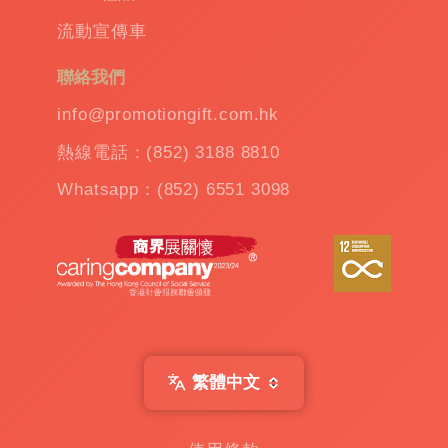
溫
流動宣傳車
杯
|
訂
聯絡我們
造
雨
info@promotiongift.com.hk
傘
|
熱線電話：(852) 3188 8810
夾
公
Whatsapp：(852) 6551 3098
仔
機
出
租
|
扭
蛋
機
出
繁體中文
租
|
贈