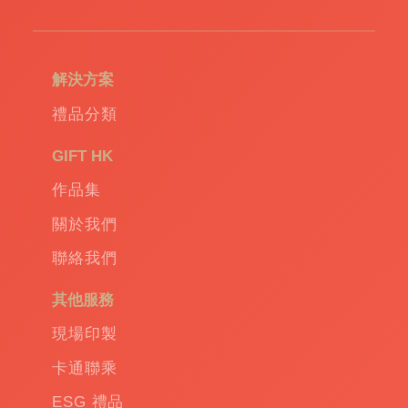
造
環
保
袋
|
解決方案
環
保
禮品分類
禮
品
|
GIFT HK
Promotional
作品集
gift
|
Corporate
關於我們
gift
|
聯絡我們
商
務
其他服務
禮
品
|
現場印製
訂
卡通聯乘
造
保
ESG 禮品