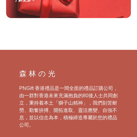
森 林 の 光
PNGift 香港禮品是一間全面的禮品訂購公司，
由一群對香港未來充滿抱負的80後人士共同創
立，秉持着本土「獅子山精神」，我們刻苦耐
勞、勤奮拚搏、開拓進取、靈活應變、自強不
息，並以信念為本，積極締造專屬於您的禮品
公司。