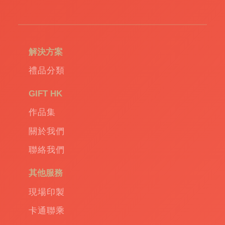
造
環
保
袋
|
解決方案
環
保
禮品分類
禮
品
|
GIFT HK
Promotional
作品集
gift
|
Corporate
關於我們
gift
|
聯絡我們
商
務
其他服務
禮
品
|
現場印製
訂
卡通聯乘
造