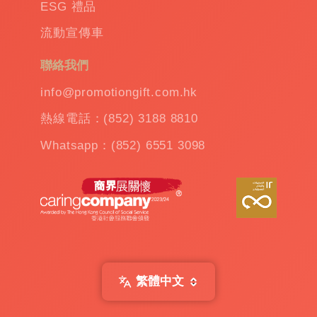
保
ESG 禮品
溫
流動宣傳車
杯
|
訂
聯絡我們
造
雨
info@promotiongift.com.hk
傘
|
熱線電話：(852) 3188 8810
夾
公
Whatsapp：(852) 6551 3098
仔
機
出
租
|
扭
蛋
機
出
繁體中文
租
|