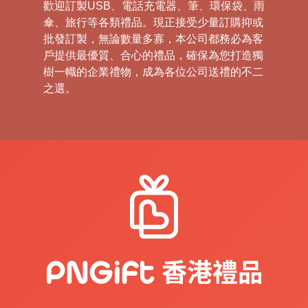
歡迎訂製USB、電話充電器、筆、環保袋、雨
傘、旅行等各類禮品。現正接受少量訂購抑或
批發訂製，無論數量多寡，本公司都務必為客
戶提供最優質、合心的禮品，確保為您打造獨
樹一幟的企業禮物，成為各位公司送禮的不二
之選。
禮
品
|
紀
念
品
|
公
司
禮
品
|
訂
造
USB
|
訂