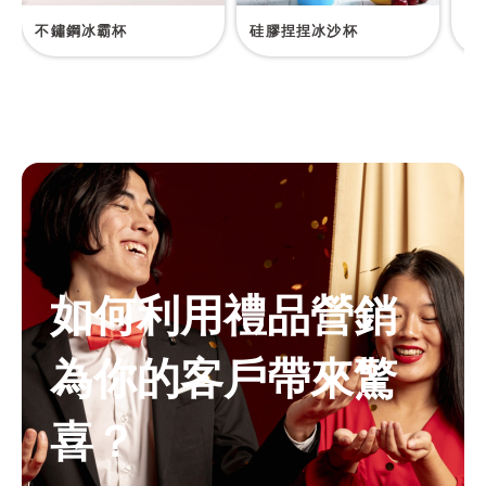
不鏽鋼冰霸杯
硅膠捏捏冰沙杯
1
如何利用禮品營銷
為你的客戶帶來驚
喜？