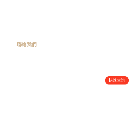
gift
|
卡通聯乘
商
務
ESG 禮品
禮
流動宣傳車
品
|
訂
聯絡我們
造
保
info@promotiongift.com.hk
溫
熱線電話：(852) 3188 8810
杯
|
訂
Whatsapp：(852) 6551 3098
快速查詢
造
雨
傘
|
夾
公
仔
繁體中文
機