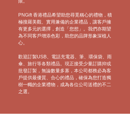
限。
PNGift 香港禮品希望助您尋覓稱心的禮物，積
極搜羅美觀、實用兼備的企業禮品，讓客戶擁
有更多元的選擇，創造「您想」。我們亦期望
為不同客戶增添色彩，助您的品牌形象深植人
心。
歡迎訂製USB、電話充電器、筆、環保袋、雨
傘、旅行等各類禮品。現正接受少量訂購抑或
批發訂製，無論數量多寡，本公司都務必為客
戶提供最優質、合心的禮品，確保為您打造獨
樹一幟的企業禮物，成為各位公司送禮的不二
之選。
禮
品
|
紀
念
品
|