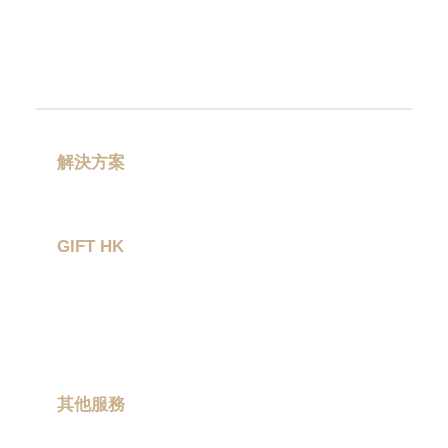
公
司
禮
品
|
訂
造
USB
|
解決方案
訂
禮品分類
造
環
GIFT HK
保
袋
|
作品集
環
關於我們
保
禮
聯絡我們
品
|
Promotional
其他服務
gift
|
現場印製
Corporate