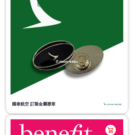
國泰航空 訂製金屬襟章