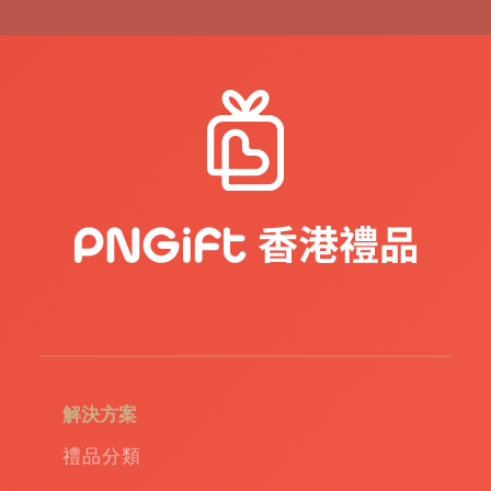
品
|
紀
念
品
|
公
司
禮
品
|
訂
造
USB
|
訂
造
環
保
袋
|
解決方案
環
保
禮品分類
禮