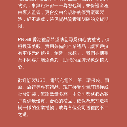
物流，事無鉅細都一一為您包辦，並保證全程
由專人監管，更會交由合規格的優質廠家製
造，絕不馬虎，確保貨品質素和明確的交貨期
限。
PNGift 香港禮品希望助您尋覓稱心的禮物，積
極搜羅美觀、實用兼備的企業禮品，讓客戶擁
有更多元的選擇，創造「您想」。我們亦期望
為不同客戶增添色彩，助您的品牌形象深植人
心。
歡迎訂製USB、電話充電器、筆、環保袋、雨
傘、旅行等各類禮品。現正接受少量訂購抑或
批發訂製，無論數量多寡，本公司都務必為客
戶提供最優質、合心的禮品，確保為您打造獨
樹一幟的企業禮物，成為各位公司送禮的不二
之選。
禮