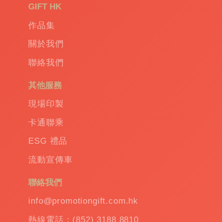
品
|
GIFT HK
Promotional
作品集
gift
|
Corporate
關於我們
gift
|
聯絡我們
商
務
其他服務
禮
品
|
現場印製
訂
卡通聯乘
造
保
ESG 禮品
溫
流動宣傳車
杯
|
訂
聯絡我們
造
雨
info@promotiongift.com.hk
傘
|
熱線電話：(852) 3188 8810
夾