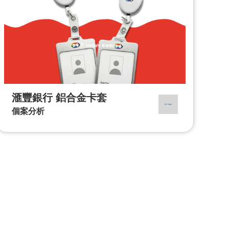
滙豐銀行 鋁合金卡套
個案分析