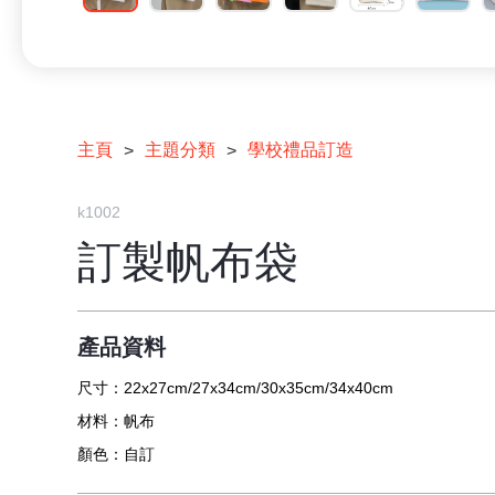
主頁
主題分類
學校禮品訂造
>
>
k1002
訂製帆布袋
產品資料
尺寸：
22x27cm/27x34cm/30x35cm/34x40cm
材料：
帆布
顏色：
自訂