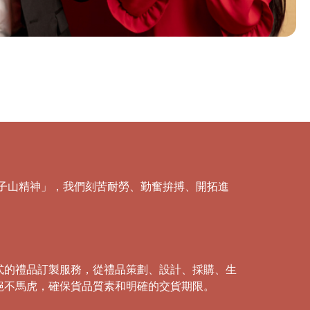
「獅子山精神」，我們刻苦耐勞、勤奮拚搏、開拓進
式的禮品訂製服務，從禮品策劃、設計、採購、生
絕不馬虎，確保貨品質素和明確的交貨期限。