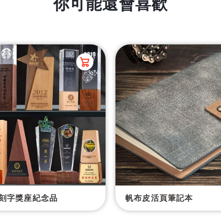
你可能還會喜歡
刻字獎座紀念品
帆布皮活頁筆記本