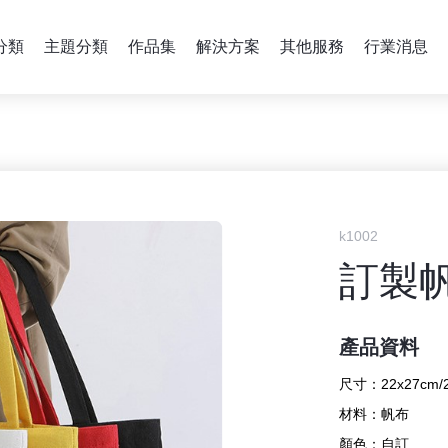
分類
主題分類
作品集
解決方案
其他服務
行業消息
k1002
訂製
產品資料
尺寸：
22x27cm/
材料：
帆布
顏色：
自訂