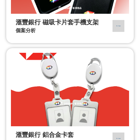
滙豐銀行 磁吸卡片套手機支架
個案分析
滙豐銀行 鋁合金卡套