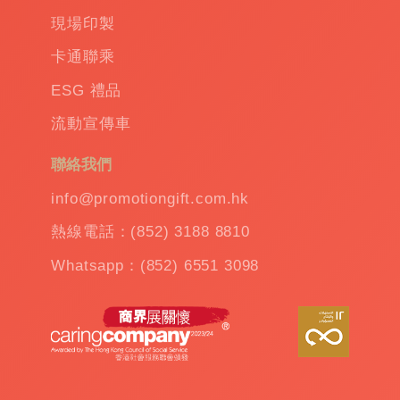
品
|
現場印製
訂
卡通聯乘
造
保
ESG 禮品
溫
流動宣傳車
杯
|
訂
聯絡我們
造
雨
info@promotiongift.com.hk
傘
|
熱線電話：(852) 3188 8810
夾
公
Whatsapp：(852) 6551 3098
仔
機
出
租
|
扭
蛋