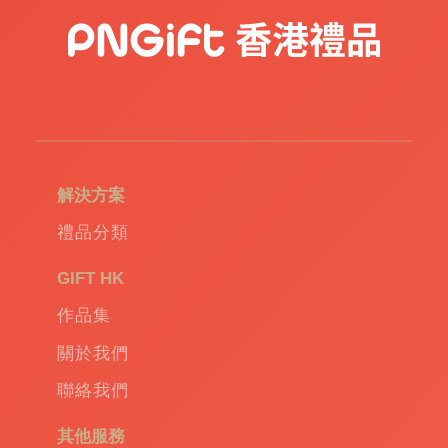
訂
造
USB
|
訂
造
環
保
袋
|
解決方案
環
保
禮品分類
禮
品
|
GIFT HK
Promotional
作品集
gift
|
Corporate
關於我們
gift
|
聯絡我們
商
務
其他服務
禮