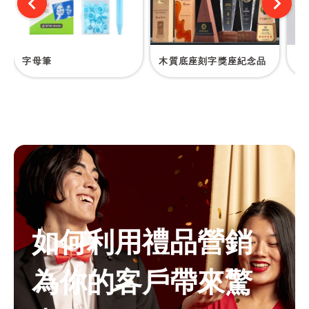
字母筆
木質底座刻字獎座紀念品
訂
如何利用禮品營銷
為你的客戶帶來驚