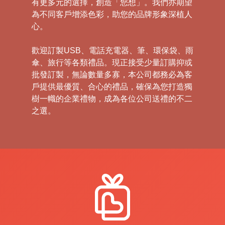
有更多元的選擇，創造「您想」。我們亦期望
為不同客戶增添色彩，助您的品牌形象深植人
心。
歡迎訂製USB、電話充電器、筆、環保袋、雨
傘、旅行等各類禮品。現正接受少量訂購抑或
批發訂製，無論數量多寡，本公司都務必為客
戶提供最優質、合心的禮品，確保為您打造獨
樹一幟的企業禮物，成為各位公司送禮的不二
之選。
禮
品
|
紀
念
品
|
公
司
禮
品
|