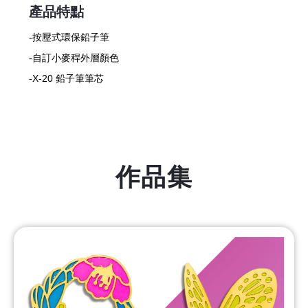
產品特點
-按壓式環保鉛子筆
-自訂小麥稈外層顏色
-X-20 鉛子筆筆芯
作品集