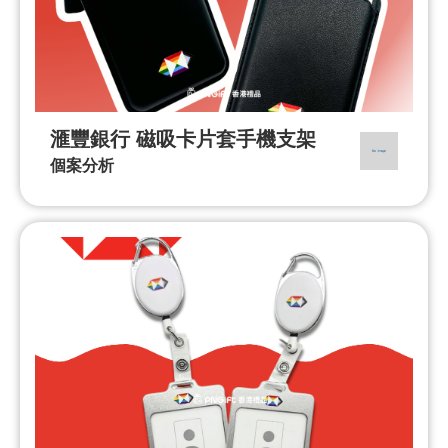
滙豐銀行 磁吸卡片套手機支架
個案分析