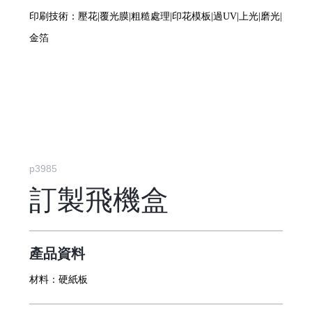
印刷技術：壓花|覆光膜|粗糙處理|印花模板|過UV|上光|磨光|
金箔
p3985
訂製飛機盒
產品資料
材料：
硬紙板