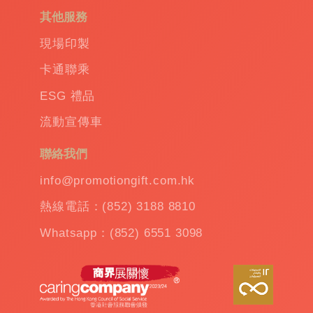
務
其他服務
禮
品
|
現場印製
訂
卡通聯乘
造
保
ESG 禮品
溫
流動宣傳車
杯
|
訂
聯絡我們
造
雨
info@promotiongift.com.hk
傘
|
熱線電話：(852) 3188 8810
夾
公
Whatsapp：(852) 6551 3098
仔
機
出
租
|
扭