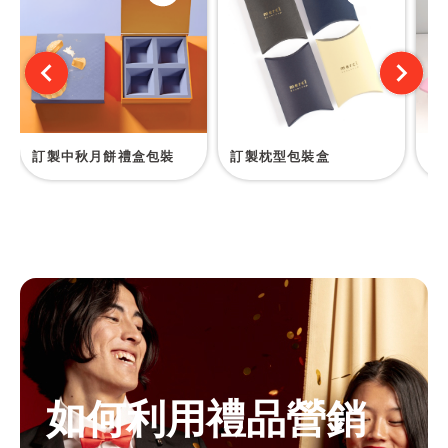
訂製中秋月餅禮盒包裝
訂製枕型包裝盒
訂
如何利用禮品營銷