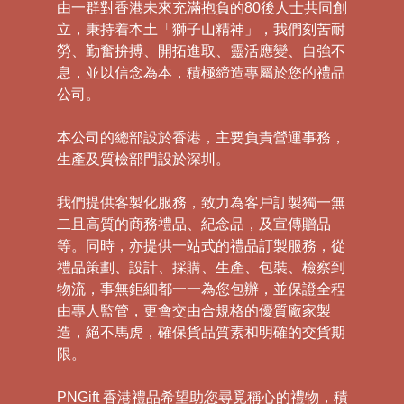
由一群對香港未來充滿抱負的80後人士共同創
立，秉持着本土「獅子山精神」，我們刻苦耐
勞、勤奮拚搏、開拓進取、靈活應變、自強不
息，並以信念為本，積極締造專屬於您的禮品
公司。
本公司的總部設於香港，主要負責營運事務，
生產及質檢部門設於深圳。
我們提供客製化服務，致力為客戶訂製獨一無
二且高質的商務禮品、紀念品，及宣傳贈品
等。同時，亦提供一站式的禮品訂製服務，從
禮品策劃、設計、採購、生產、包裝、檢察到
物流，事無鉅細都一一為您包辦，並保證全程
由專人監管，更會交由合規格的優質廠家製
造，絕不馬虎，確保貨品質素和明確的交貨期
限。
PNGift 香港禮品希望助您尋覓稱心的禮物，積