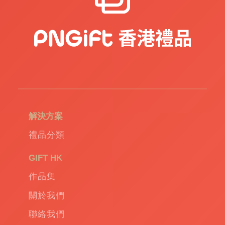
禮
品
|
訂
造
USB
|
訂
造
環
保
袋
|
解決方案
環
保
禮品分類
禮
品
|
GIFT HK
Promotional
作品集
gift
|
Corporate
關於我們
gift
|
聯絡我們
商