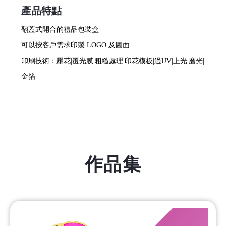
產品特點
翻蓋式開合的禮品包裝盒
可以按客戶需求印製 LOGO 及圖面
印刷技術：壓花|覆光膜|粗糙處理|印花模板|過UV|上光|磨光|
金箔
作品集