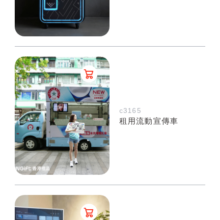
c3165
租用流動宣傳車