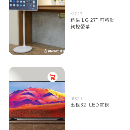
t2727
租借 LG 27" 可移動
觸控螢幕
t6321
出租32' LED電視