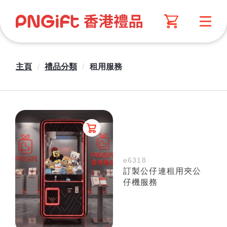
主頁
/
禮品分類
/
租用服務
e6318
訂製公仔連租用夾公
仔機服務