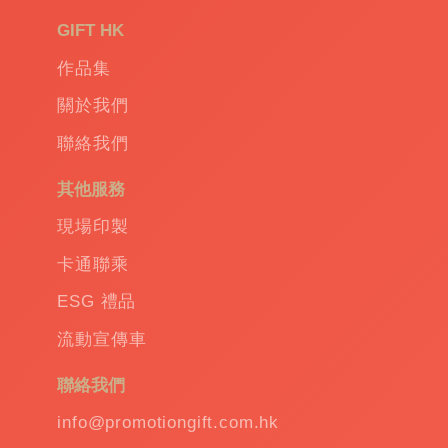
禮
品
|
GIFT HK
Promotional
作品集
gift
|
Corporate
關於我們
gift
|
聯絡我們
商
務
其他服務
禮
品
|
現場印製
訂
卡通聯乘
造
保
ESG 禮品
溫
流動宣傳車
杯
|
訂
聯絡我們
造
雨
info@promotiongift.com.hk
傘
|