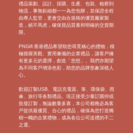
禮品策劃、設計、採購、生產、包裝、檢察到
物流，事無鉅細都一一為您包辦，並保證全程
由專人監管，更會交由合規格的優質廠家製
造，絕不馬虎，確保貨品質素和明確的交貨期
限。
PNGift 香港禮品希望助您尋覓稱心的禮物，積
極搜羅美觀、實用兼備的企業禮品，讓客戶擁
有更多元的選擇，創造「您想」。我們亦期望
為不同客戶增添色彩，助您的品牌形象深植人
心。
歡迎訂製USB、電話充電器、筆、環保袋、雨
傘、旅行等各類禮品。現正接受少量訂購抑或
批發訂製，無論數量多寡，本公司都務必為客
戶提供最優質、合心的禮品，確保為您打造獨
樹一幟的企業禮物，成為各位公司送禮的不二
之選。
禮