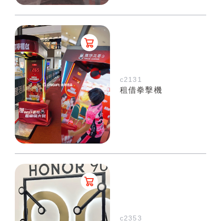
c2131
租借拳擊機
c2353