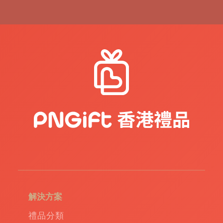
品
|
紀
念
品
|
公
司
禮
品
|
訂
造
USB
|
訂
造
環
保
袋
|
解決方案
環
保
禮品分類