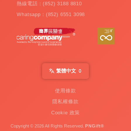
熱線電話：(852) 3188 8810
夾
公
Whatsapp：(852) 6551 3098
仔
機
出
租
|
扭
蛋
機
出
繁體中文
租
|
贈
使用條款
品
隱私權條款
|
Custom
Cookie 政策
Gift
一
Copyright © 2026 All Rights Reserved.
PNGift®
家