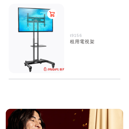
t9156
租用電視架