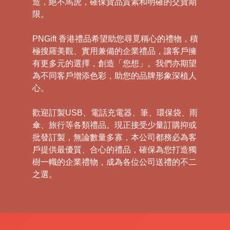
造，絕不馬虎，確保貨品質素和明確的交貨期
限。
PNGift 香港禮品希望助您尋覓稱心的禮物，積
極搜羅美觀、實用兼備的企業禮品，讓客戶擁
有更多元的選擇，創造「您想」。我們亦期望
為不同客戶增添色彩，助您的品牌形象深植人
心。
歡迎訂製USB、電話充電器、筆、環保袋、雨
傘、旅行等各類禮品。現正接受少量訂購抑或
批發訂製，無論數量多寡，本公司都務必為客
戶提供最優質、合心的禮品，確保為您打造獨
樹一幟的企業禮物，成為各位公司送禮的不二
之選。
禮
品
|
紀
念