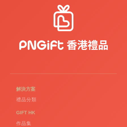
品
|
公
司
禮
品
|
訂
造
USB
|
訂
造
環
保
袋
|
解決方案
環
保
禮品分類
禮
品
|
GIFT HK
Promotional
作品集
gift
|