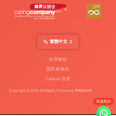
機
出
租
|
扭
蛋
機
出
繁體中文
租
|
贈
使用條款
品
隱私權條款
|
Custom
Cookie 政策
Gift
一
Copyright © 2026 All Rights Reserved.
PNGift®
家
專
快速查詢
注
於