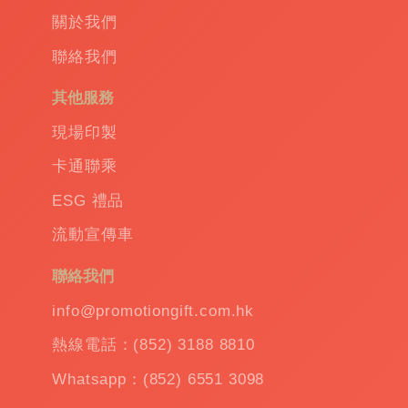
Corporate
關於我們
gift
|
聯絡我們
商
務
其他服務
禮
品
|
現場印製
訂
卡通聯乘
造
保
ESG 禮品
溫
流動宣傳車
杯
|
訂
聯絡我們
造
雨
info@promotiongift.com.hk
傘
|
熱線電話：(852) 3188 8810
夾
公
Whatsapp：(852) 6551 3098
仔