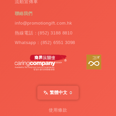
流動宣傳車
杯
|
訂
聯絡我們
造
雨
info@promotiongift.com.hk
傘
|
熱線電話：(852) 3188 8810
夾
公
Whatsapp：(852) 6551 3098
仔
機
出
租
|
扭
蛋
機
出
繁體中文
租
|
贈
使用條款
品