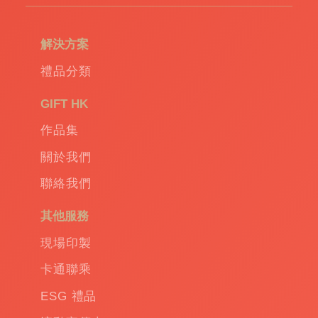
環
保
袋
|
解決方案
環
保
禮品分類
禮
品
|
GIFT HK
Promotional
作品集
gift
|
Corporate
關於我們
gift
|
聯絡我們
商
務
其他服務
禮
品
|
現場印製
訂
卡通聯乘
造
保
ESG 禮品
溫