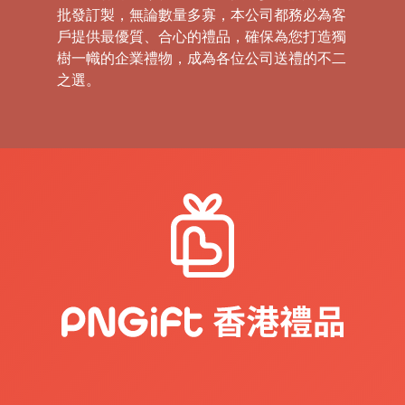
批發訂製，無論數量多寡，本公司都務必為客
戶提供最優質、合心的禮品，確保為您打造獨
樹一幟的企業禮物，成為各位公司送禮的不二
之選。
禮
品
|
紀
念
品
|
公
司
禮
品
|
訂
造
USB
|
訂
造