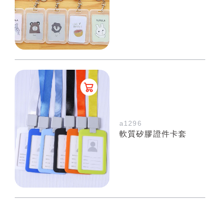
a1296
軟質矽膠證件卡套