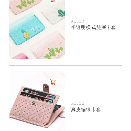
a1313
半透明橫式雙層卡套
a1312
真皮編織卡套