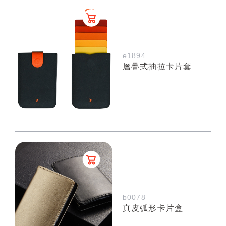
e1894
層疊式抽拉卡片套
b0078
真皮弧形卡片盒