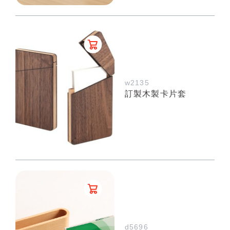
w2135
訂製木製卡片套
d5696