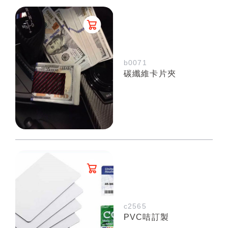
b0071
碳纖維卡片夾
c2565
PVC咭訂製