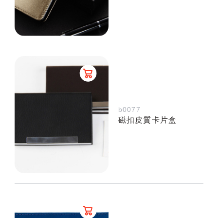
b0077
磁扣皮質卡片盒