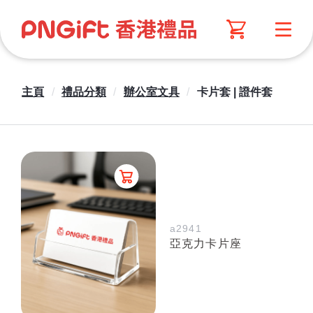
主頁
/
禮品分類
/
辦公室文具
/
卡片套 | 證件套
a2941
亞克力卡片座