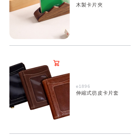
木製卡片夾
e1896
伸縮式彷皮卡片套