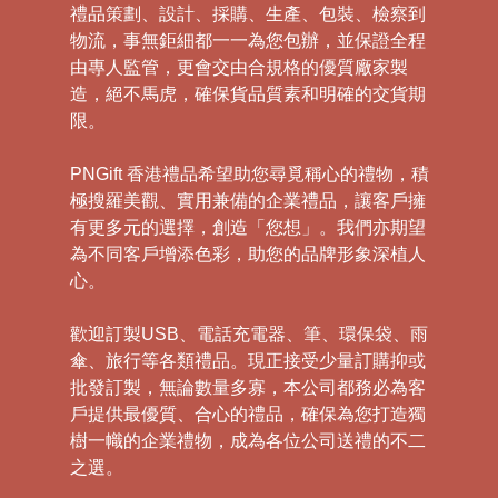
禮品策劃、設計、採購、生產、包裝、檢察到
物流，事無鉅細都一一為您包辦，並保證全程
由專人監管，更會交由合規格的優質廠家製
造，絕不馬虎，確保貨品質素和明確的交貨期
限。
PNGift 香港禮品希望助您尋覓稱心的禮物，積
極搜羅美觀、實用兼備的企業禮品，讓客戶擁
有更多元的選擇，創造「您想」。我們亦期望
為不同客戶增添色彩，助您的品牌形象深植人
心。
歡迎訂製USB、電話充電器、筆、環保袋、雨
傘、旅行等各類禮品。現正接受少量訂購抑或
批發訂製，無論數量多寡，本公司都務必為客
戶提供最優質、合心的禮品，確保為您打造獨
樹一幟的企業禮物，成為各位公司送禮的不二
之選。
禮