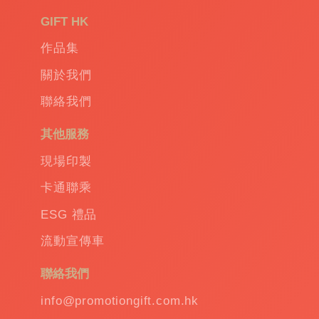
禮
品
|
GIFT HK
Promotional
作品集
gift
|
Corporate
關於我們
gift
|
聯絡我們
商
務
其他服務
禮
品
|
現場印製
訂
卡通聯乘
造
保
ESG 禮品
溫
流動宣傳車
杯
|
訂
聯絡我們
造
雨
info@promotiongift.com.hk
傘
|