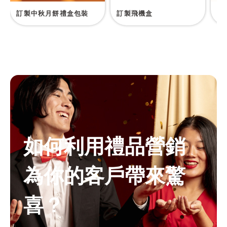
訂製中秋月餅禮盒包裝
訂製飛機盒
訂
如何利用禮品營銷
為你的客戶帶來驚
喜？