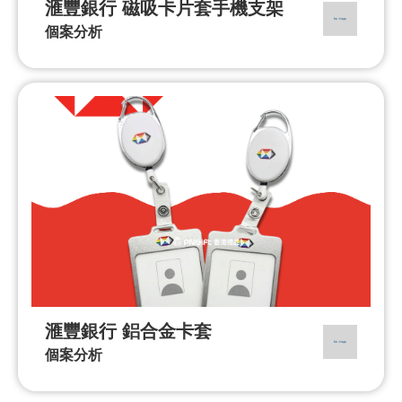
滙豐銀行 磁吸卡片套手機支架
個案分析
滙豐銀行 鋁合金卡套
個案分析