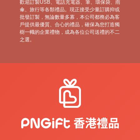
歡迎訂製USB、電話充電器、筆、環保袋、雨
傘、旅行等各類禮品。現正接受少量訂購抑或
批發訂製，無論數量多寡，本公司都務必為客
戶提供最優質、合心的禮品，確保為您打造獨
樹一幟的企業禮物，成為各位公司送禮的不二
之選。
禮
品
|
紀
念
品
|
公
司
禮
品
|
訂
造
USB
|
訂