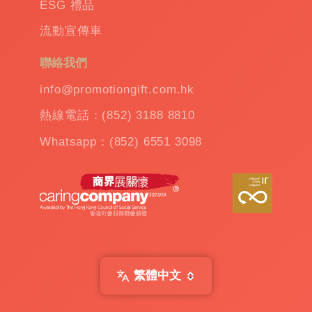
ESG 禮品
溫
流動宣傳車
杯
|
訂
聯絡我們
造
雨
info@promotiongift.com.hk
傘
|
熱線電話：(852) 3188 8810
夾
公
Whatsapp：(852) 6551 3098
仔
機
出
租
|
扭
蛋
機
出
繁體中文
租
|