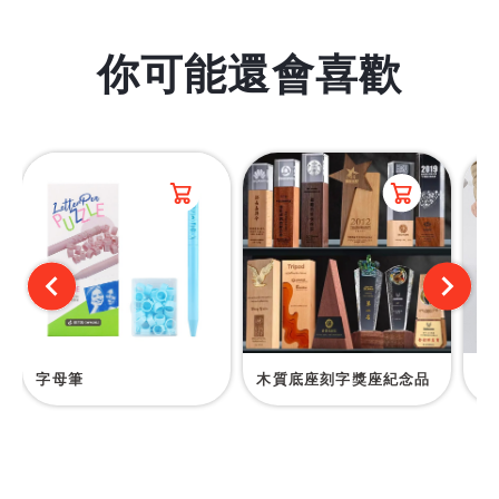
你可能還會喜歡
字母筆
木質底座刻字獎座紀念品
訂