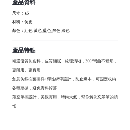
產品資料
尺寸：
a5
材料：
仿皮
顏色：
紅色,黃色,藍色,黑色,綠色
產品特點
精選優質仿皮料，皮質細膩，紋理清晰，360°彎曲不變形，
更耐用、更實用
創意仿銅樹葉掛件+彈性綁帶設計，防止爆本，可固定收納
各種票據，避免資料掉落
落空筆插設計，美觀實用，時尚大氣，幫你解決忘帶筆的煩
惱