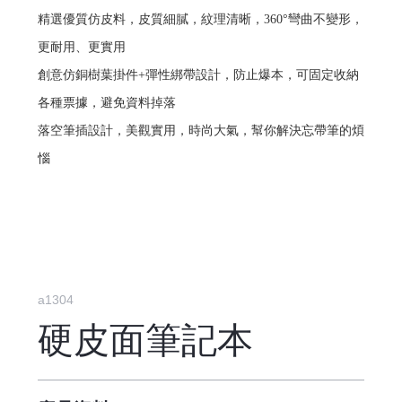
精選優質仿皮料，皮質細膩，紋理清晰，360°彎曲不變形，
更耐用、更實用
創意仿銅樹葉掛件+彈性綁帶設計，防止爆本，可固定收納
各種票據，避免資料掉落
落空筆插設計，美觀實用，時尚大氣，幫你解決忘帶筆的煩
惱
a1304
硬皮面筆記本