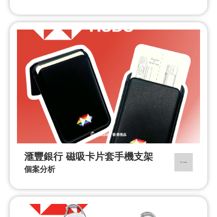
滙豐銀行 磁吸卡片套手機支架
個案分析