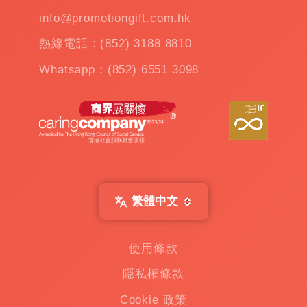
雨
info@promotiongift.com.hk
傘
|
熱線電話：(852) 3188 8810
夾
公
Whatsapp：(852) 6551 3098
仔
機
出
租
|
扭
蛋
機
出
繁體中文
租
|
贈
使用條款
品
隱私權條款
|
Custom
Cookie 政策