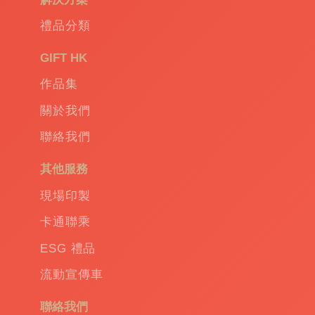
環
保
禮品分類
禮
品
|
GIFT HK
Promotional
作品集
gift
|
Corporate
關於我們
gift
|
聯絡我們
商
務
其他服務
禮
品
|
現場印製
訂
卡通聯乘
造
保
ESG 禮品
溫
流動宣傳車
杯
|
訂
聯絡我們
造