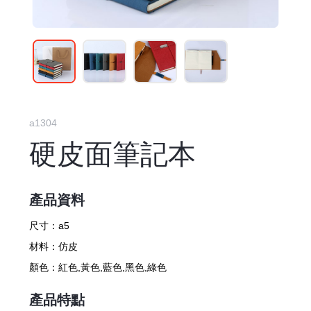
a1304
硬皮面筆記本
產品資料
尺寸：
a5
材料：
仿皮
顏色：
紅色,黃色,藍色,黑色,綠色
產品特點