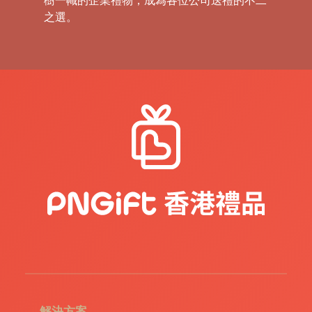
樹一幟的企業禮物，成為各位公司送禮的不二
之選。
禮
品
|
紀
念
品
|
公
司
禮
品
|
訂
造
USB
|
訂
造
環
保
袋
|
解決方案