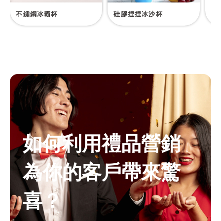
不鏽鋼冰霸杯
硅膠捏捏冰沙杯
防
如何利用禮品營銷
為你的客戶帶來驚
喜？