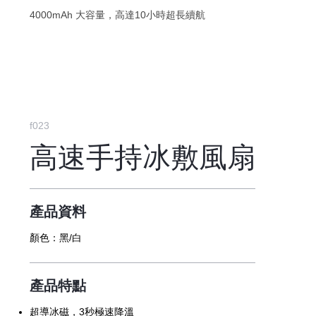
4000mAh 大容量，高達10小時超長續航
f023
高速手持冰敷風扇
產品資料
顏色：
黑/白
產品特點
超導冰磁，3秒極速降溫