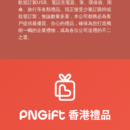
歡迎訂製USB、電話充電器、筆、環保袋、雨
傘、旅行等各類禮品。現正接受少量訂購抑或
批發訂製，無論數量多寡，本公司都務必為客
戶提供最優質、合心的禮品，確保為您打造獨
樹一幟的企業禮物，成為各位公司送禮的不二
之選。
禮
品
|
紀
念
品
|
公
司
禮
品
|
訂
造
USB
|
訂