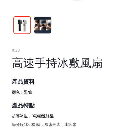
f023
高速手持冰敷風扇
產品資料
顏色：
黑/白
產品特點
超導冰磁，3秒極速降溫
每分鐘10000 轉，風速最遠可達10米