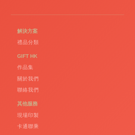
造
環
保
袋
|
解決方案
環
保
禮品分類
禮
品
|
GIFT HK
Promotional
作品集
gift
|
Corporate
關於我們
gift
|
聯絡我們
商
務
其他服務
禮
品
|
現場印製
訂
卡通聯乘
造