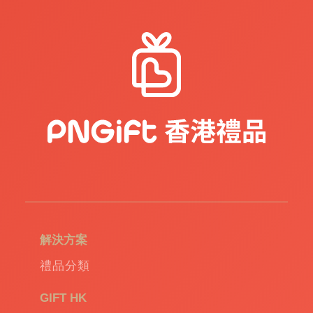
念
品
|
公
司
禮
品
|
訂
造
USB
|
訂
造
環
保
袋
|
解決方案
環
保
禮品分類
禮
品
|
GIFT HK