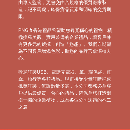
由專人監管，更會交由合規格的優質廠家製
造，絕不馬虎，確保貨品質素和明確的交貨期
限。
PNGift 香港禮品希望助您尋覓稱心的禮物，積
極搜羅美觀、實用兼備的企業禮品，讓客戶擁
有更多元的選擇，創造「您想」。我們亦期望
為不同客戶增添色彩，助您的品牌形象深植人
心。
歡迎訂製USB、電話充電器、筆、環保袋、雨
傘、旅行等各類禮品。現正接受少量訂購抑或
批發訂製，無論數量多寡，本公司都務必為客
戶提供最優質、合心的禮品，確保為您打造獨
樹一幟的企業禮物，成為各位公司送禮的不二
之選。
禮
品
|
紀