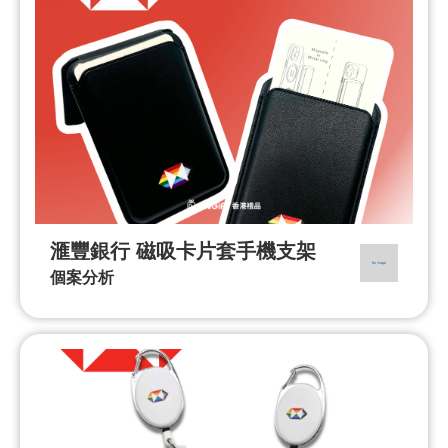
滙豐銀行 磁吸卡片套手機支架
個案分析