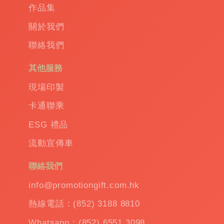
Promotional
作品集
gift
|
Corporate
關於我們
gift
|
聯絡我們
商
務
其他服務
禮
品
|
現場印製
訂
卡通聯乘
造
保
ESG 禮品
溫
流動宣傳車
杯
|
訂
聯絡我們
造
雨
info@promotiongift.com.hk
傘
|
熱線電話：(852) 3188 8810
夾
公
Whatsapp：(852) 6551 3098