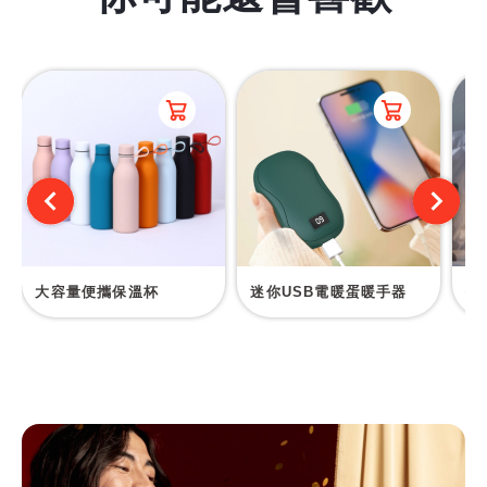
大容量便攜保溫杯
迷你USB電暖蛋暖手器
仿