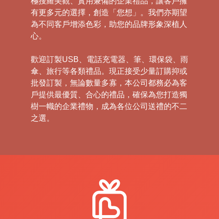
極搜羅美觀、實用兼備的企業禮品，讓客戶擁
有更多元的選擇，創造「您想」。我們亦期望
為不同客戶增添色彩，助您的品牌形象深植人
心。
歡迎訂製USB、電話充電器、筆、環保袋、雨
傘、旅行等各類禮品。現正接受少量訂購抑或
批發訂製，無論數量多寡，本公司都務必為客
戶提供最優質、合心的禮品，確保為您打造獨
樹一幟的企業禮物，成為各位公司送禮的不二
之選。
禮
品
|
紀
念
品
|
公
司
禮