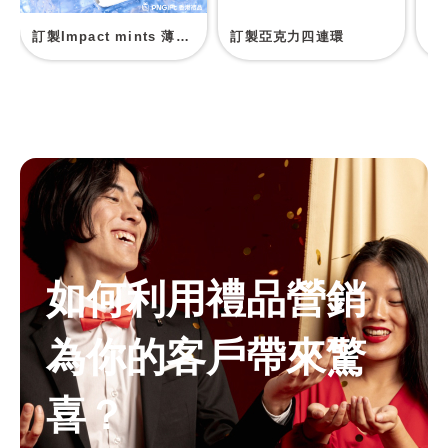
訂製Impact mints 薄荷糖
訂製亞克力四連環
亞
如何利用禮品營銷
為你的客戶帶來驚
喜？