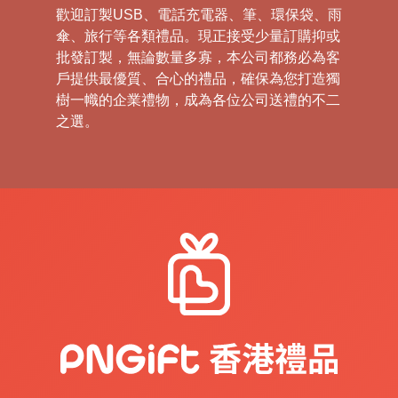
歡迎訂製USB、電話充電器、筆、環保袋、雨
傘、旅行等各類禮品。現正接受少量訂購抑或
批發訂製，無論數量多寡，本公司都務必為客
戶提供最優質、合心的禮品，確保為您打造獨
樹一幟的企業禮物，成為各位公司送禮的不二
之選。
禮
品
|
紀
念
品
|
公
司
禮
品
|
訂
造
USB
|