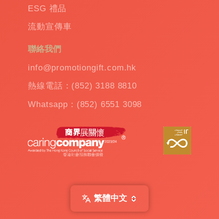
保
ESG 禮品
溫
流動宣傳車
杯
|
訂
聯絡我們
造
雨
info@promotiongift.com.hk
傘
|
熱線電話：(852) 3188 8810
夾
公
Whatsapp：(852) 6551 3098
仔
機
出
租
|
扭
蛋
機
出
繁體中文
租
|