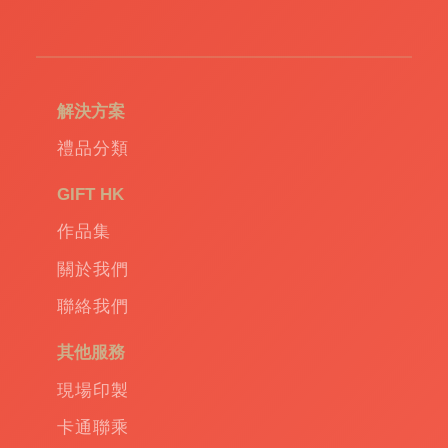
訂
造
環
保
袋
|
解決方案
環
保
禮品分類
禮
品
|
GIFT HK
Promotional
作品集
gift
|
Corporate
關於我們
gift
|
聯絡我們
商
務
其他服務
禮
品
|
現場印製
訂
卡通聯乘
造