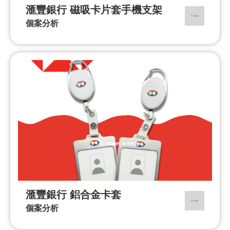
滙豐銀行 磁吸卡片套手機支架
個案分析
滙豐銀行 鋁合金卡套
個案分析