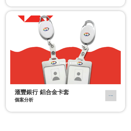
滙豐銀行 鋁合金卡套
個案分析