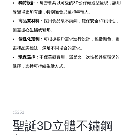
獨特設計
：每套餐具以可愛的3D公仔頭造型呈現，讓用
餐變得更加有趣，特別適合兒童和年輕人。
高品質材料
：採用食品級不銹鋼，確保安全和耐用性，
無需擔心生鏽或變形。
個性化定制
：可根據客戶需求進行設計，包括顏色、圖
案和品牌標誌，滿足不同場合的需求。
環保選擇
：不僅美觀實用，還是比一次性餐具更環保的
選擇，支持可持續生活方式。
c5251
聖誕3D立體不鏽鋼