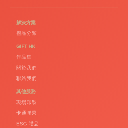
環
保
袋
|
解決方案
環
保
禮品分類
禮
品
|
GIFT HK
Promotional
作品集
gift
|
Corporate
關於我們
gift
|
聯絡我們
商
務
其他服務
禮
品
|
現場印製
訂
卡通聯乘
造
保
ESG 禮品