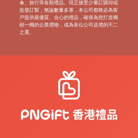
傘、旅行等各類禮品。現正接受少量訂購抑或
批發訂製，無論數量多寡，本公司都務必為客
戶提供最優質、合心的禮品，確保為您打造獨
樹一幟的企業禮物，成為各位公司送禮的不二
之選。
禮
品
|
紀
念
品
|
公
司
禮
品
|
訂
造
USB
|
訂
造