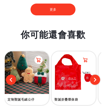
更多
你可能還會喜歡
定制聖誕毛絨公仔
聖誕折疊環保袋
聖