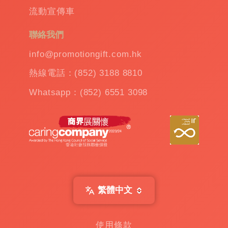
溫
流動宣傳車
杯
|
訂
聯絡我們
造
雨
info@promotiongift.com.hk
傘
|
熱線電話：(852) 3188 8810
夾
公
Whatsapp：(852) 6551 3098
仔
機
出
租
|
扭
蛋
機
出
繁體中文
租
|
贈
使用條款