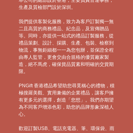
本公司的總部設於香港，主要負責營運事務，
生產及質檢部門設於深圳。
我們提供客製化服務，致力為客戶訂製獨一無
二且高質的商務禮品、紀念品，及宣傳贈品
等。同時，亦提供一站式的禮品訂製服務，從
禮品策劃、設計、採購、生產、包裝、檢察到
物流，事無鉅細都一一為您包辦，並保證全程
由專人監管，更會交由合規格的優質廠家製
造，絕不馬虎，確保貨品質素和明確的交貨期
限。
PNGift 香港禮品希望助您尋覓稱心的禮物，積
極搜羅美觀、實用兼備的企業禮品，讓客戶擁
有更多元的選擇，創造「您想」。我們亦期望
為不同客戶增添色彩，助您的品牌形象深植人
心。
歡迎訂製USB、電話充電器、筆、環保袋、雨