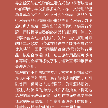
界之餘又能在忙碌的生活方式當中學習放慢自
己的腳步，享受多姿多彩的世界。旅行用品也
漸漸成為我們生活中不可少的物品。常見的旅
行用品有旅行插頭和路由器等電子用品，方便
旅行與人聯絡，還有出門必備的行李袋及行李
牌，用於攜帶自己的必需品和識別獨一無二的
行李不會與他人的混淆。另外，提供實用可靠
的眼罩及頸枕，讓你在旅途中也能擁有舒適的
休息時間。因此不同機構都會選擇訂製旅行用
品，以迎合市場口味，這些旅行用品更可以擁
有專屬的企業商標或字眼，達致宣傳和推廣企
業理念之用。
當您前往不同國家旅遊時，常常會遇到電源插
座規格不同的問題。為了解決這個問題，您可
以使用一種叫做「旅行插頭」的電源轉換器。
這種小巧便攜的插頭可以在各種插座上穩定地
給您的電子設備充電，讓您在旅途中享受無憂
無慮的用電體驗。不管當地電源是什麼規格，
這款旅行插頭都能適應，非常實用方便。