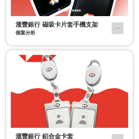
滙豐銀行 磁吸卡片套手機支架
個案分析
滙豐銀行 鋁合金卡套