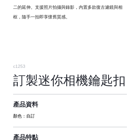
二的延伸。支援照片拍攝與錄影，內置多款復古濾鏡與相
框，隨手一拍即享懷舊質感。
c1253
訂製迷你相機鑰匙扣
產品資料
顏色：
自訂
產品特點