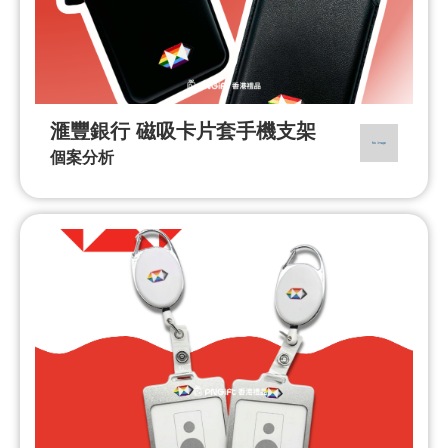
滙豐銀行 磁吸卡片套手機支架
個案分析