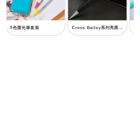
5色螢光筆套裝
Cross Bailey系列亮黑銀夾原子筆
P
如何利用禮品營銷
為你的客戶帶來驚