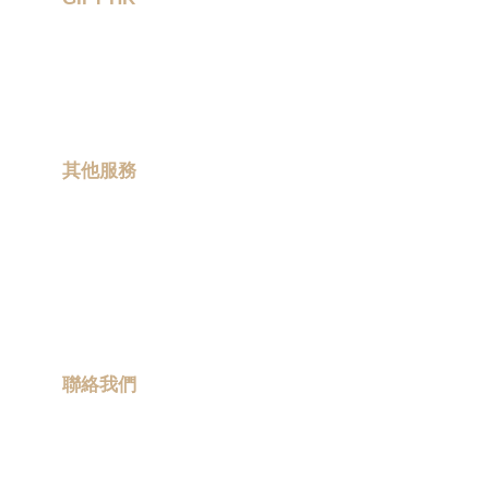
作品集
關於我們
聯絡我們
其他服務
現場印製
卡通聯乘
ESG 禮品
流動宣傳車
聯絡我們
info@promotiongift.com.hk
熱線電話：(852) 3188 8810