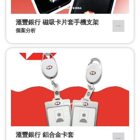
滙豐銀行 磁吸卡片套手機支架
個案分析
滙豐銀行 鋁合金卡套