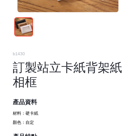
b1430
訂製站立卡紙背架紙
相框
產品資料
材料：
硬卡紙
顏色：
自定