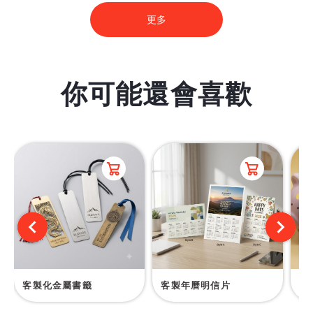
更多
你可能還會喜歡
客製化金屬書籤
客製年曆明信片
陶