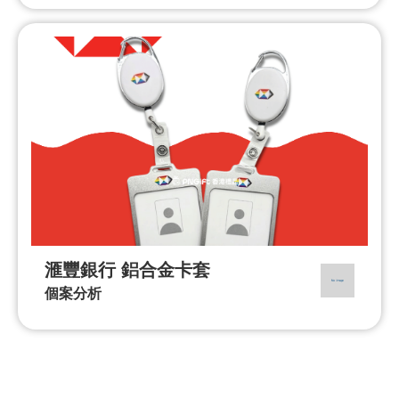
滙豐銀行 鋁合金卡套
個案分析