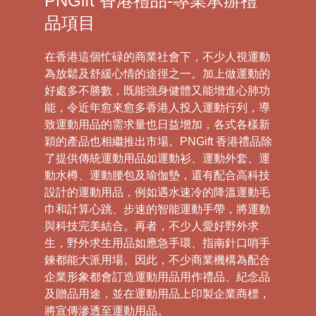
PNGift 香港禮品-專業承辦禮
品項目
在香港這個忙碌的商業社會下，不少人視運動
為放鬆及舒緩心情的途徑之一。加上做運動的
好處多不勝數，既能強身健體又能增進心肺功
能，令近年愈來愈多香港人投入運動行列，導
致運動用品的需求量也日益增加，各式各樣新
穎的產品也相繼推出市場。PNGift 香港禮品除
了提供傳統運動用品如運動衫、運動外套、運
動水樽、運動腰包及瑜伽墊，還有配合高科技
設計的運動用品，例如遇水速冷的降溫運動毛
巾和計算心跳、步速的智能運動手帶，將運動
與科技完美結合。再者，不少人愛好野外求
生，野外求生用品如應急手環、指南針口哨手
鍊都能大派用場。因此，不少商業機構為配合
企業形象都會訂造運動用品用作禮品、紀念品
及贈品用途，並在運動用品上印製企業商標，
將宣傳滲透至運動用品。