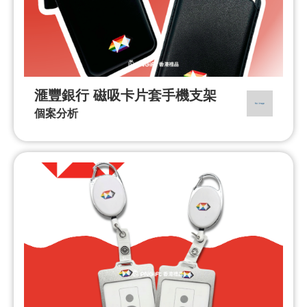
滙豐銀行 磁吸卡片套手機支架
個案分析