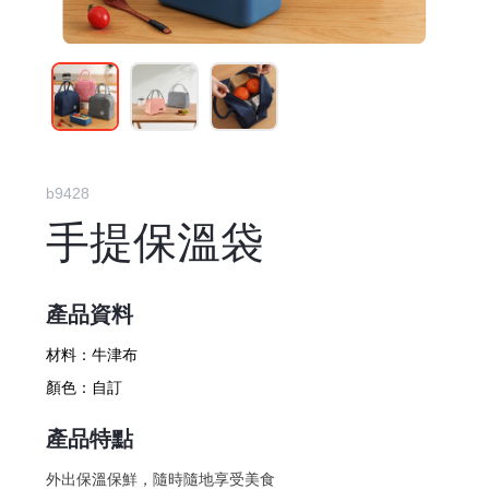
b9428
手提保溫袋
產品資料
材料：
牛津布
顏色：
自訂
產品特點
外出保溫保鮮，隨時隨地享受美食