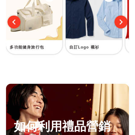
多功能健身旅行包
自訂Logo 襯衫
訂
如何利用禮品營銷