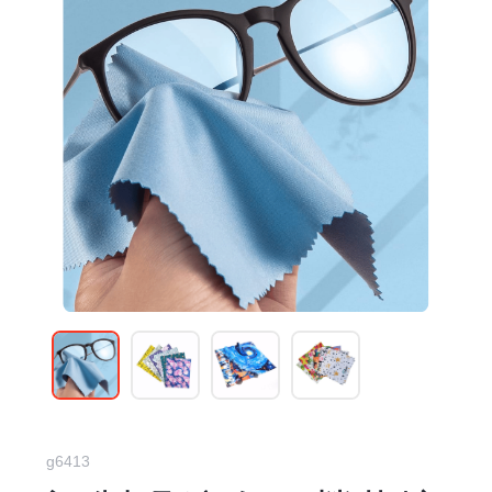
g6413