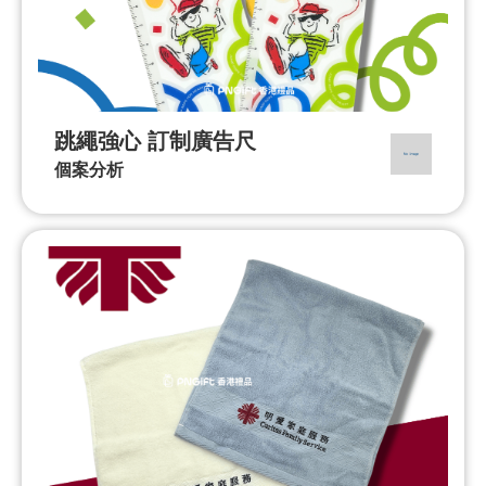
跳繩強心 訂制廣告尺
個案分析