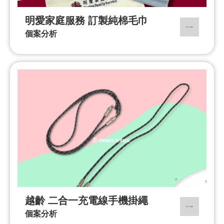
明愛家庭服務 訂製純棉毛巾
個案分析
越齡 二合一充電線手機掛繩
個案分析