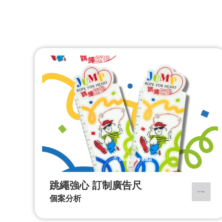
跳繩強心 訂制廣告尺
個案分析