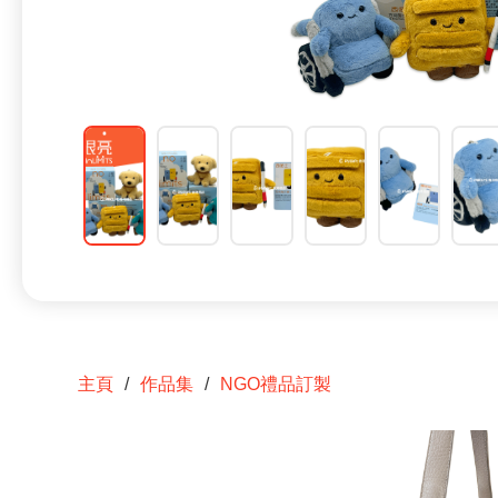
主頁
作品集
NGO禮品訂製
/
/