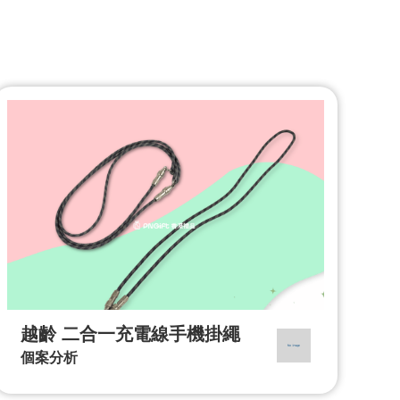
越齡 二合一充電線手機掛繩
個案分析