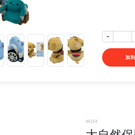
-
加
d6154
大自然保