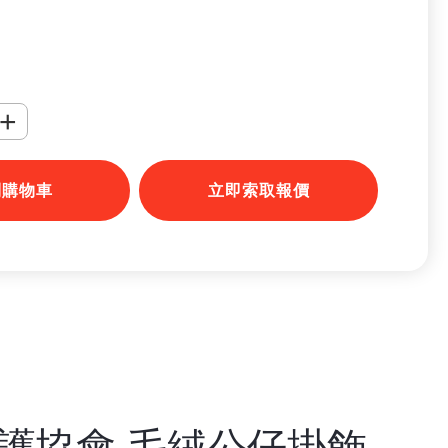
+
到購物車
立即索取報價
護協會 毛絨公仔掛飾