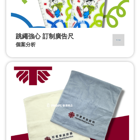
跳繩強心 訂制廣告尺
個案分析