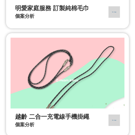
明愛家庭服務 訂製純棉毛巾
個案分析
越齡 二合一充電線手機掛繩
個案分析