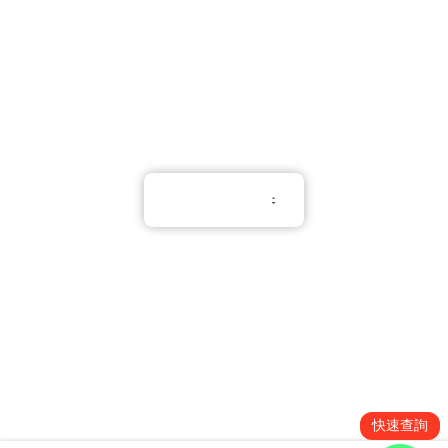
info@promotiongift.com.hk
熱線電話：(852) 3188 8810
Whatsapp：(852) 6551 3098
繁體中文
使用條款
隱私權條款
Cookie 政策
Copyright © 2026 All Rights Reserved.
PNGift®
快速查詢