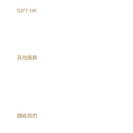
禮品分類
GIFT HK
作品集
關於我們
聯絡我們
其他服務
現場印製
卡通聯乘
ESG 禮品
流動宣傳車
聯絡我們