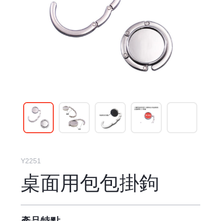
Y2251
桌面用包包掛鉤