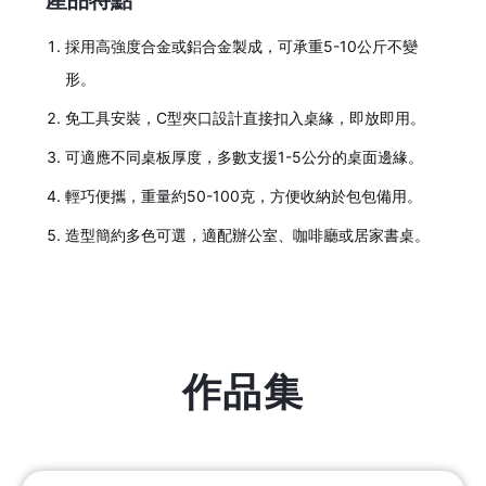
產品特點
採用高強度合金或鋁合金製成，可承重5-10公斤不變
形。
免工具安裝，C型夾口設計直接扣入桌緣，即放即用。
可適應不同桌板厚度，多數支援1-5公分的桌面邊緣。
輕巧便攜，重量約50-100克，方便收納於包包備用。
造型簡約多色可選，適配辦公室、咖啡廳或居家書桌。
作品集