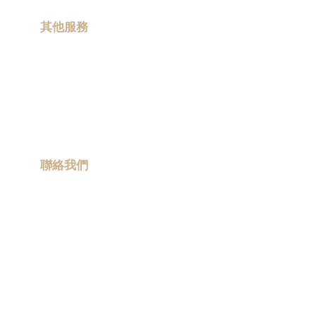
其他服務
現場印製
卡通聯乘
ESG 禮品
流動宣傳車
聯絡我們
info@promotiongift.com.hk
熱線電話：(852) 3188 8810
Whatsapp：(852) 6551 3098