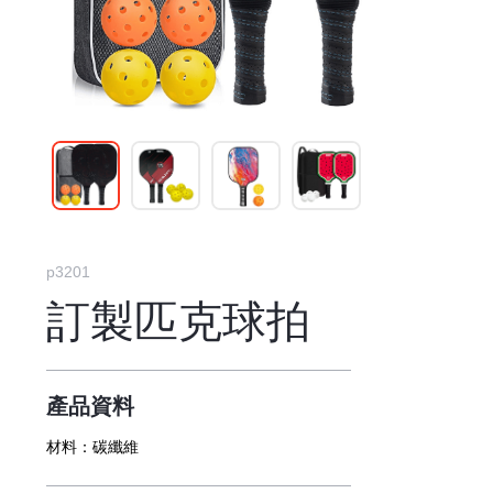
p3201
訂製匹克球拍
產品資料
材料：
碳纖維