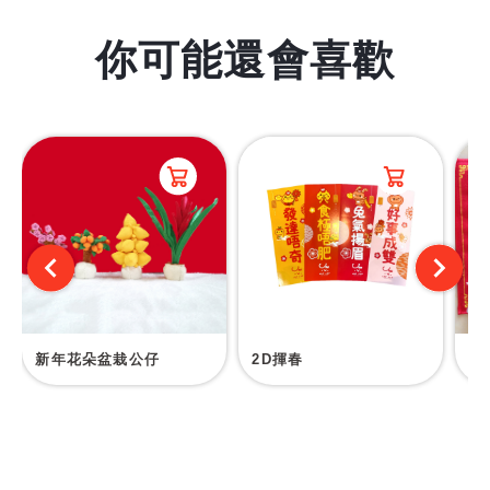
你可能還會喜歡
新年花朵盆栽公仔
2D揮春
3