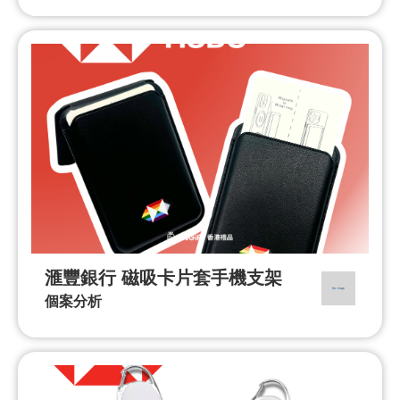
滙豐銀行 磁吸卡片套手機支架
個案分析