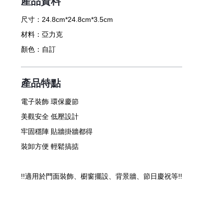
產品資料
尺寸：
24.8cm*24.8cm*3.5cm
材料：
亞力克
顏色：
自訂
產品特點
電子裝飾 環保慶節
美觀安全 低壓設計
牢固穩陣 貼牆掛牆都得
裝卸方便 輕鬆搞掂
!!適用於門面裝飾、櫉窗擺設、背景牆、節日慶祝等!!