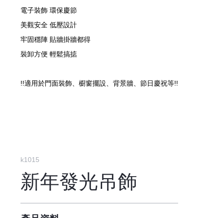
電子裝飾 環保慶節
美觀安全 低壓設計
牢固穩陣 貼牆掛牆都得
裝卸方便 輕鬆搞掂
!!適用於門面裝飾、櫉窗擺設、背景牆、節日慶祝等!!
k1015
新年發光吊飾